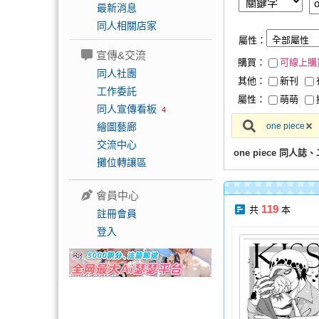
最新消息
同人相關店家
屬性：
宣傳&交流
購買：
可線上購
同人社團
其他：
新刊
工作委託
屬性：
萌萌
同人宣傳看板
4
繪圖藝廊
one piece
交流中心
one piece 同人
攤位轉讓區
會員中心
119
共
本
註冊會員
登入