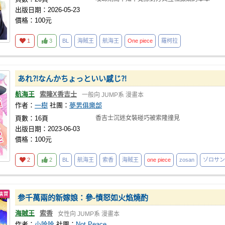
出版日期：2026-05-23
價格：100元
1
3
BL
海賊王
航海王
One
piece
羅柯拉
あれ⁈なんかちょっといい感じ⁈
航海王
索隆X香吉士
一般向
JUMP系
漫畫本
作者：
一樹
社團：
夢男俱樂部
頁數：16頁
香吉士沉迷女裝碰巧被索隆撞見
出版日期：2023-06-03
價格：100元
2
2
BL
航海王
索香
海賊王
one
piece
zosan
ゾロサン
参千萬兩的新嫁娘：參-憤怒如火焰燒酌
海賊王
索香
女性向
JUMP系
漫畫本
作者：
小哈哈
社團：
Not Peace