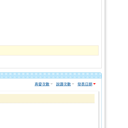
喜愛次數
說讚次數
發表日期