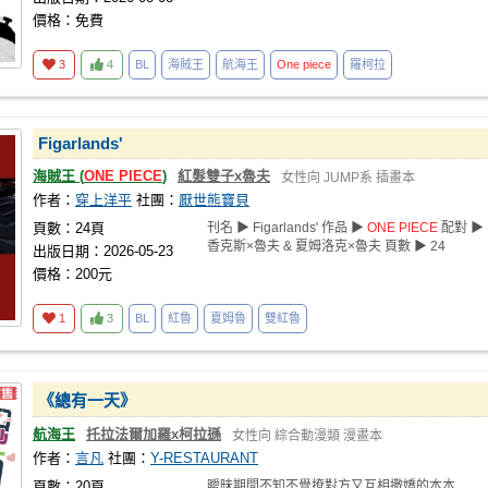
價格：免費
3
4
BL
海賊王
航海王
One
piece
羅柯拉
Figarlands'
海賊王 (
ONE
PIECE
)
紅髮雙子x魯夫
女性向
JUMP系
插畫本
作者：
穿上洋平
社團：
厭世熊寶貝
頁數：24頁
刊名 ▶ Figarlands' 作品 ▶
ONE
PIECE
配對 ▶
香克斯×魯夫 & 夏姆洛克×魯夫 頁數 ▶ 24
出版日期：2026-05-23
價格：200元
1
3
BL
紅魯
夏姆魯
雙紅魯
《總有一天》
航海王
托拉法爾加羅x柯拉遜
女性向
綜合動漫類
漫畫本
作者：
言凡
社團：
Y-RESTAURANT
頁數：20頁
曖昧期間不知不覺撩對方又互相撒嬌的本本