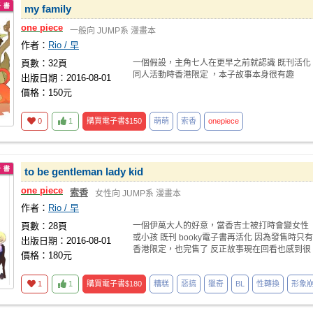
my family
one
piece
一般向
JUMP系
漫畫本
作者：
Rio / 早
頁數：32頁
一個假設，主角七人在更早之前就認識 既刊活化
同人活動時香港限定 ，本子故事本身很有趣
出版日期：2016-08-01
價格：150元
0
1
購買電子書
$150
萌萌
索香
one
piece
to be gentleman lady kid
one
piece
索香
女性向
JUMP系
漫畫本
作者：
Rio / 早
頁數：28頁
一個伊萬大人的好意，當香吉士被打時會變女性
或小孩 既刊 booky電子書再活化 因為發售時只有
出版日期：2016-08-01
香港限定，也完售了 反正故事現在回看也感到很
價格：180元
有
1
1
購買電子書
$180
糟糕
惡搞
獵奇
BL
性轉換
形象