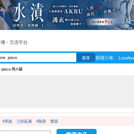
宣傳、交流平台
排球少年,
Loveli
搜尋
e piece 同人誌
#原創
刀劍亂舞
#胸章
雙面