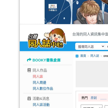
台灣的同人資訊集中
首頁
同人誌
on
BOOKY書集倉庫
同人作品
同人誌
同人周邊
同人數位作品
熱門
原創
＿＿
活動&消息
同人誌活動