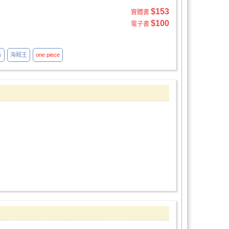
$153
實體書
$100
電子書
s
海賊王
one
piece