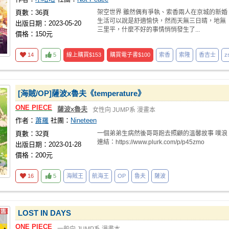
頁數：36頁
架空世界 雖然偶有爭執、索香兩人在京城的新婚
生活可以說是舒適愉快，然而天無三日晴，地無
出版日期：2023-05-20
三里平，什麼不好的事情悄悄發生了...
價格：150元
14
5
線上購買
$153
購買電子書
$100
索香
索隆
香吉士
z
[海賊/OP]薩波x魯夫《temperature》
ONE
PIECE
薩波x魯夫
女性向
JUMP系
漫畫本
作者：
蕭羅
社團：
Nineteen
頁數：32頁
一個弟弟生病然後哥哥跑去照顧的溫馨故事 噗浪
連結：https://www.plurk.com/p/p45zmo
出版日期：2023-01-28
價格：200元
16
5
海賊王
航海王
OP
魯夫
薩波
LOST IN DAYS
ONE
PIECE