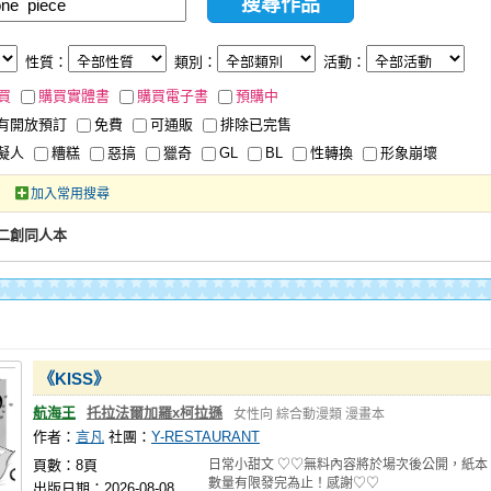
性質：
類別：
活動：
買
購買實體書
購買電子書
預購中
有開放預訂
免費
可通販
排除已完售
擬人
糟糕
惡搞
獵奇
GL
BL
性轉換
形象崩壞
加入常用搜尋
誌、二創同人本
《KISS》
航海王
托拉法爾加羅x柯拉遜
女性向
綜合動漫類
漫畫本
作者：
言凡
社團：
Y-RESTAURANT
頁數：8頁
日常小甜文 ♡♡無料內容將於場次後公開，紙本
數量有限發完為止！感謝♡♡
出版日期：2026-08-08