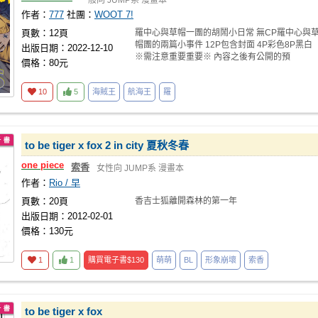
一般向
JUMP系
漫畫本
作者：
777
社團：
WOOT 7!
頁數：12頁
羅中心與草帽一團的胡鬧小日常 無CP羅中心與
帽團的兩篇小事件 12P包含封面 4P彩色8P黑白
出版日期：2022-12-10
※需注意重要重要※ 內容之後有公開的預
價格：80元
10
5
海賊王
航海王
羅
to be tiger x fox 2 in city 夏秋冬春
one
piece
索香
女性向
JUMP系
漫畫本
作者：
Rio / 早
頁數：20頁
香吉士狐離開森林的第一年
出版日期：2012-02-01
價格：130元
1
1
購買電子書
$130
萌萌
BL
形象崩壞
索香
to be tiger x fox