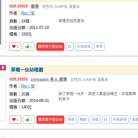
one
piece
索香
女性向
JUMP系
漫畫本
作者：
Rio / 早
頁數：24頁
索隆虎找老婆去
出版日期：2011-07-10
價格：150元
0
1
購買電子書
$150
BL
形象崩壞
索香
草帽一伙幼稚園
one
piece
zorosanji 多人 索香
女性向
JUMP系
漫畫本
作者：
Rio / 早
頁數：20頁
除了草帽一伙外，其他人都是幼稚生，非常歡樂
的本子
出版日期：2014-08-31
價格：140元
1
1
購買電子書
$140
萌萌
糟糕
惡搞
BL
形象崩壞
索