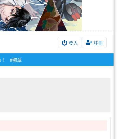
登入
註冊
ve！
#胸章