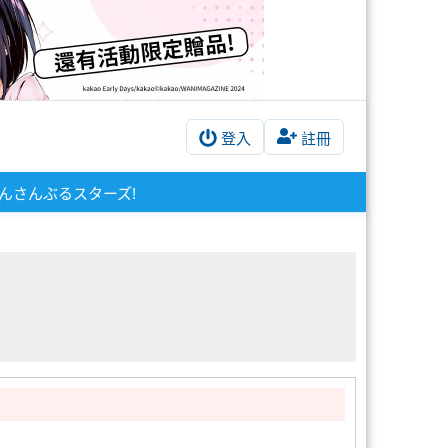
登入
註冊
んさんぶるスターズ!