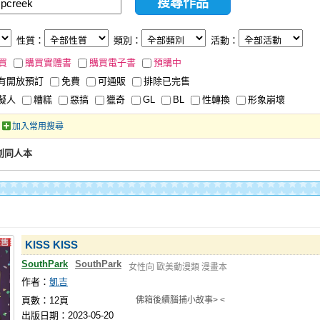
性質：
類別：
活動：
買
購買實體書
購買電子書
預購中
有開放預訂
免費
可通販
排除已完售
擬人
糟糕
惡搞
獵奇
GL
BL
性轉換
形象崩壞
加入常用搜尋
二創同人本
KISS KISS
SouthPark
SouthPark
女性向
歐美動漫類
漫畫本
作者：
凱吉
頁數：12頁
佛箱後續腦捕小故事> <
出版日期：2023-05-20