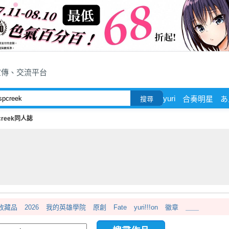
宣傳、交流平台
yuri
合奏明星
あ
搜尋
creek同人誌
收藏品
2026
我的英雄學院
原創
Fate
yuri!!!on
徽章
＿＿