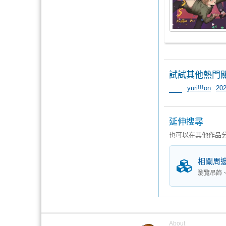
試試其他熱門
yuri!!!on
20
＿＿
延伸搜尋
也可以在其他作品
相關周
瀏覽吊飾
About