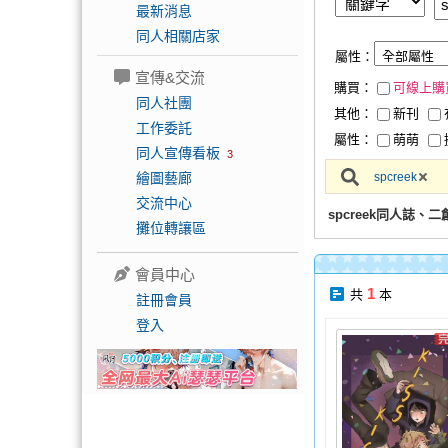
最新消息
同人相關店家
屬性：
宣傳&交流
購買：
可線上購
同人社團
其他：
新刊
工作委託
屬性：
萌萌
同人宣傳看板
3
繪圖藝廊
spcreek
交流中心
spcreek同人誌、
攤位轉讓區
會員中心
1
共
本
註冊會員
登入