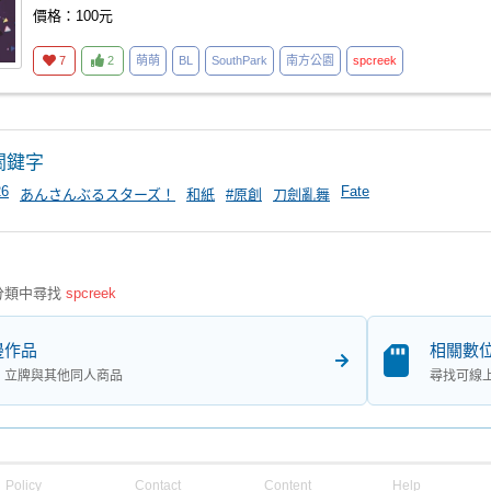
價格：100元
7
2
萌萌
BL
SouthPark
南方公園
spcreek
關鍵字
26
Fate
あんさんぶるスターズ！
和紙
#原創
刀劍亂舞
分類中尋找
spcreek
邊作品
相關數
、立牌與其他同人商品
尋找可線
Policy
Contact
Content
Help