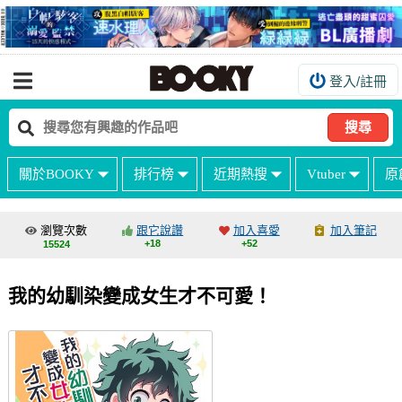
登入/註冊
我的購物車
我的訂單
搜尋
我的電子書架
關於BOOKY
排行榜
近期熱搜
Vtuber
原
如何購買
海外購買說明
瀏覽次數
跟它說讚
加入喜愛
加入筆記
+18
+52
15524
常見問題Q&A
如何委託販售
我的幼馴染變成女生才不可愛！
客服中心
台灣同人誌中心