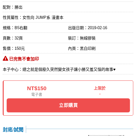
配對：勝出
性質屬性：女性向 JUMP系 漫畫本
規格：B5右翻
出版日期：
2019-02-16
頁數：32頁
裝訂：無線膠裝
售價：150元
內頁：黑白印刷
已完售不會加印
本子中心：總之就是個廢久突然變女孩子讓小勝又羞又惱的故事♥
NT$150
上架於
-
電子書
立即購買
封底/試閱