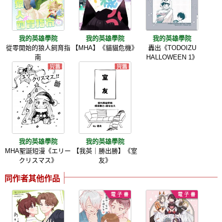
我的英雄學院
我的英雄學院
我的英雄學院
從零開始的狼人飼育指
【MHA】《貓貓危機》
轟出《TODOIZU
南
HALLOWEEN 1》
我的英雄學院
我的英雄學院
MHA聖誕短漫《エリー
【我英｜勝出勝】《室
クリスマス》
友》
同作者其他作品