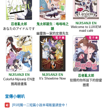
NIJISANJI EN
忍者亂太郎
鬼太郎誕生：咯咯咯之
Welcome to LUXIEM
あなたのアイドルです
謎
maid café
幽靈族一家的女僕先生
NIJISANJI EN
NIJISANJI EN
忍者亂太郎
It's Showtime Now
Colorful-Nijisanji EN塗
狡猾的你所設下的戀愛
鴉再錄畫集
圈套
宣傳小喇叭
[R18]獨一二短篇小說本場販量調查中！