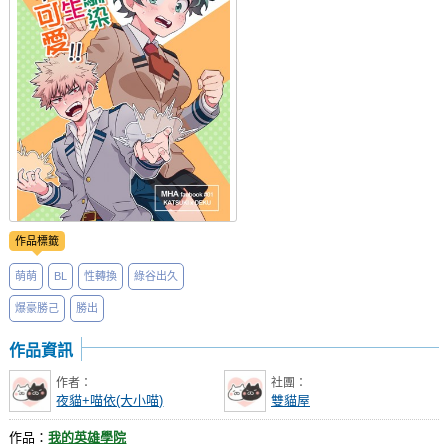
社團管理中心
登入BOOKY委託管理
作品標籤
萌萌
BL
性轉換
綠谷出久
爆豪勝己
勝出
作品資訊
作者：
社團：
夜貓+喵依(大小喵)
雙貓屋
作品：
我的英雄學院