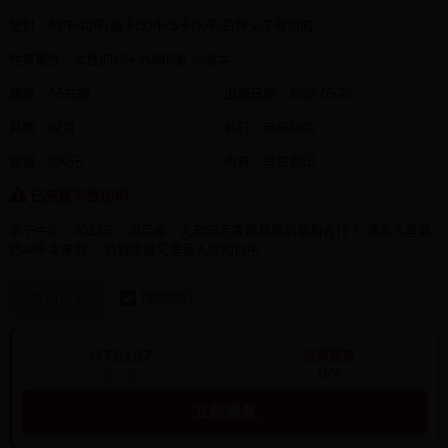
配對：All千/司千/龍千/幻千/S千/X千/石神父子親情向
性質屬性：女性向18+ JUMP系 小說本
規格：A5右翻
出版日期：
2022-05-28
頁數：62頁
裝訂：無線膠裝
售價：200元
內頁：黑白影印
已完售不會加印
本子中心：2022年，與亞修、九歌向百夜跪算盤的最新合作！ 讓眾人垂涎
的all千本來啦！ 猜猜今夜又是落入誰的口中！
接受簽名
特別說明
NT$167
低實體書
16%
電子書
立即購買