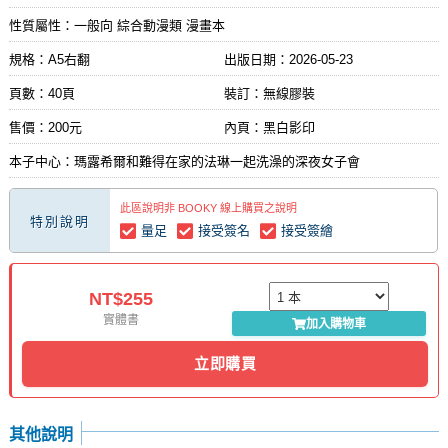
性質屬性：一般向 綜合動漫類 漫畫本
規格：A5右翻
出版日期：
2026-05-23
頁數：40頁
裝訂：無線膠裝
售價：200元
內頁：黑白影印
本子中心：瑪露希爾和難得在家的法琳一起洗澡的深夜女子會
此區說明非 BOOKY 線上購買之說明
特別說明
量足
接受簽名
接受簽繪
NT$255
實體書
加入購物車
立即購買
其他說明