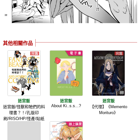
其他相關作品
迷宮飯
迷宮飯
迷宮飯
About Ki..s.s...?
迷宮飯/怪獸和牠們的料
【代理】《Memento
理書？！/孔版印
Morituro》
刷/RISO/HP/怪產/貼紙