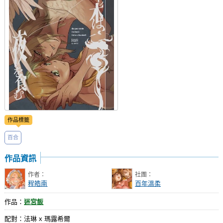
社團管理中心
登入BOOKY委託管理
作品標籤
百合
作品資訊
作者：
社團：
程皓南
百年溫柔
作品：
迷宮飯
配對：法琳 x 瑪露希爾