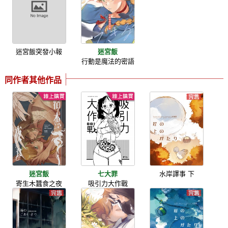
迷宮飯突發小報
迷宮飯
行動是魔法的密語
同作者其他作品
迷宮飯
七大罪
水岸譯事 下
寄生木蠶食之夜
吸引力大作戰