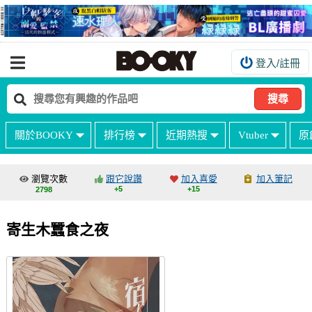
登入/註冊
我的購物車
我的訂單
搜尋
我的電子書架
關於BOOKY
排行榜
近期熱搜
Vtuber
原
如何購買
海外購買說明
瀏覽次數
跟它說讚
加入喜愛
加入筆記
+5
+15
2798
常見問題Q&A
如何委託販售
寄生木蠶食之夜
客服中心
台灣同人誌中心