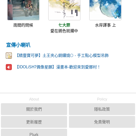
雨間的問候
七大罪
水岸譯事 上
愛在銹色斑斕中
宣傳小喇叭
【精靈寶可夢】土王夾心銅鑼燒🌕 - 手工點心模型吊飾
【IDOLiSH7偶像星願】漫畫本-歡迎來到愛娜村！
About
Policy
關於我們
隱私政策
更新履歷
免責聲明
Plurk