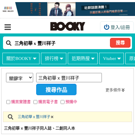
登入/註冊
我的購物車
我的訂單
搜尋
我的電子書架
關於BOOKY
排行榜
近期熱搜
Vtuber
原
如何購買
海外購買說明
常見問題Q&A
更多條件
如何委託販售
購買實體書
購買電子書
預購中
客服中心
三角初華 x 豐川祥子
台灣同人誌中心
三角初華 x 豐川祥子同人誌、二創同人本