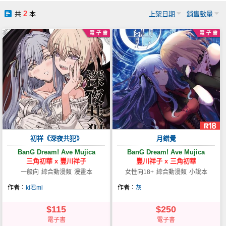
社團管理中心
2
共
本
上架日期
銷售數量
登入BOOKY委託管理
初祥《深夜共犯》
月錯覺
BanG Dream! Ave Mujica
BanG Dream! Ave Mujica
三角初華
x
豐川祥子
豐川祥子
x
三角初華
一般向
綜合動漫類
漫畫本
女性向18+
綜合動漫類
小說本
作者：
ki君mi
作者：
灰
$115
$250
電子書
電子書