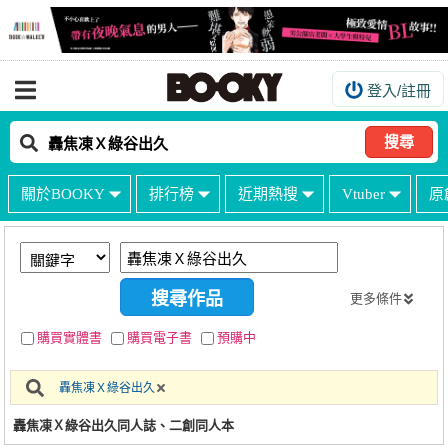
登入/註冊
我的購物車
我的訂單
搜尋
我的電子書架
關於BOOKY
排行榜
近期熱搜
Vtuber
原
如何購買
海外購買說明
常見問題Q&A
更多條件
如何委託販售
購買實體書
購買電子書
預購中
客服中心
轟焦凍Ｘ綠谷出久
台灣同人誌中心
轟焦凍Ｘ綠谷出久同人誌、二創同人本