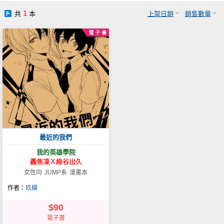
社團管理中心
1
共
本
上架日期
銷售數量
登入BOOKY委託管理
最近的我們
我的英雄學院
轟焦凍Ｘ綠谷出久
女性向
JUMP系
漫畫本
作者：
玖線
$90
電子書