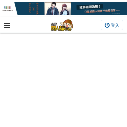
登入
BOOKY書集倉庫
同人作品
同人誌
同人周邊
同人數位作品
活動&消息
同人誌活動
最新消息
同人相關店家
宣傳&交流