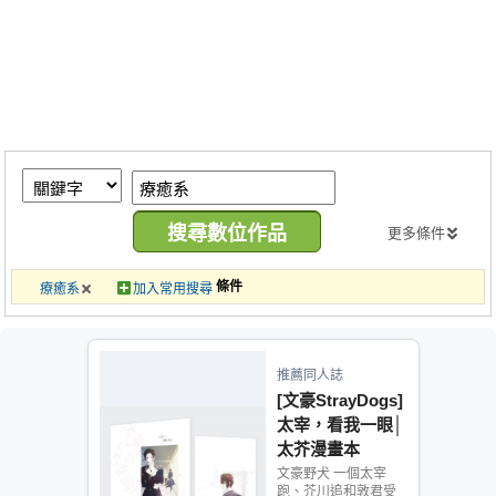
同人社團
工作委託
同人宣傳看板
繪圖藝廊
交流中心
攤位轉讓區
更多條件
會員功能選單
條件
療癒系
加入常用搜尋
會員中心
註冊會員
推薦同人誌
登入
[文豪StrayDogs]
太宰，看我一眼│
太芥漫畫本
文豪野犬 一個太宰
跑、芥川追和敦君受