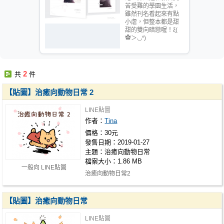
苦受難的學園生活，
雖然刊名看起來有點
小虐，但整本都是甜
甜的雙向暗戀喔！ξ(
✿＞◡❛)
2
共
件
【貼圖】治癒向動物日常 2
LINE貼圖
作者：
Tina
價格：30元
發售日期：2019-01-27
主題：治癒向動物日常
檔案大小：1.86 MB
一般向 LINE貼圖
治癒向動物日常2
https://store.line.me/stickershop/product/6448912
★其他個人…
【貼圖】治癒向動物日常
LINE貼圖