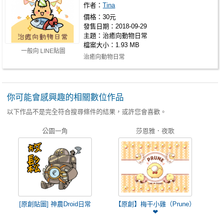
作者：
Tina
價格：30元
發售日期：2018-09-29
主題：治癒向動物日常
檔案大小：1.93 MB
一般向 LINE貼圖
治癒向動物日常
https://store.line.me/stickershop/product/4816952
★其他個人原…
你可能會感興趣的相關數位作品
以下作品不是完全符合搜尋條件的結果，或許您會喜歡。
公園一角
莎恩雅．夜歌
[原創貼圖] 神農Droid日常
【原創】梅干小雞（Prune）
❤