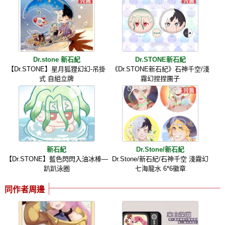
Dr.stone 新石紀
Dr.STONE新石紀
【Dr.STONE】星月狐狸幻幻-吊掛
《Dr.STONE新石紀》石神千空/淺
式 自組立牌
霧幻捏捏團子
新石紀
Dr.Stone/新石紀
【Dr.STONE】藍色閃閃入油冰棒—
Dr.Stone/新石紀/石神千空 淺霧幻
趴趴泳圈
七海龍水 6*6徽章
同作者周邊