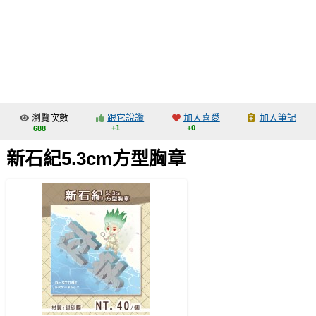
同人社團
工作委託
同人宣傳看板
繪圖藝廊
瀏覽次數
跟它說讚
加入喜愛
加入筆記
交流中心
+1
+0
688
攤位轉讓區
新石紀5.3cm方型胸章
會員功能選單
會員中心
註冊會員
登入