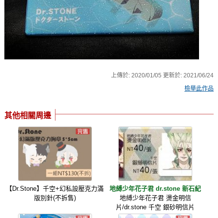
上傳於:
2020/01/05
更新於:
2021/06/24
檢舉此作品
其他相關周邊
【Dr.Stone】千空+幻私設壓克力滿
地縛少年花子君 dr.stone 新石紀
版別針(不拆售)
地縛少年花子君 燙金明信
片/dr.stone 千空 銀砂明信片