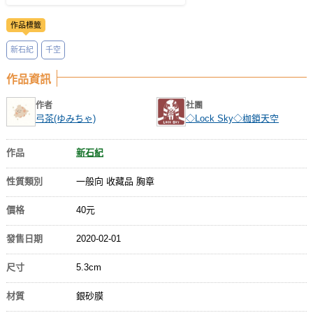
作品標籤
新石紀
千空
作品資訊
作者
社團
弓茶(ゆみちゃ)
◇Lock Sky◇枷鎖天空
作品
新石紀
性質類別
一般向 收藏品 胸章
價格
40元
發售日期
2020-02-01
尺寸
5.3cm
材質
銀砂膜