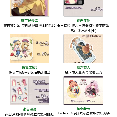
寶可夢朱紫
來自深淵
寶可夢朱紫-奇樹絲絨膜燙金明信片
來自深淵-復古電視機裡的嘛啊啊桑-
馬口鐵收納盒(小)
符文工廠5
風之旅人
符文工廠5－5.8cm皮軟胸章
風之旅人單面景深壓克力
hololive
來自深淵
HololiveEN 死神/火雞 透明閃粉壓克
來自深淵-嘛啊啊桑立體氣泡貼紙