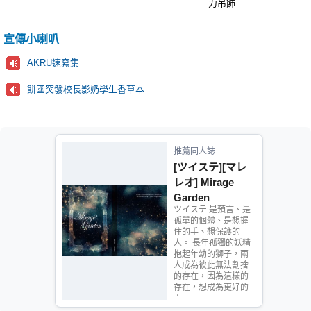
力吊飾
宣傳小喇叭
AKRU速寫集
餅國突發校長影奶學生香草本
推薦同人誌
[ツイステ][マレ
レオ] Mirage
Garden
ツイステ 是預言、是
孤單的個體、是想握
住的手、想保護的
人。 長年孤獨的妖精
抱起年幼的獅子，兩
人成為彼此無法割捨
的存在，因為這樣的
存在，想成為更好的
人。