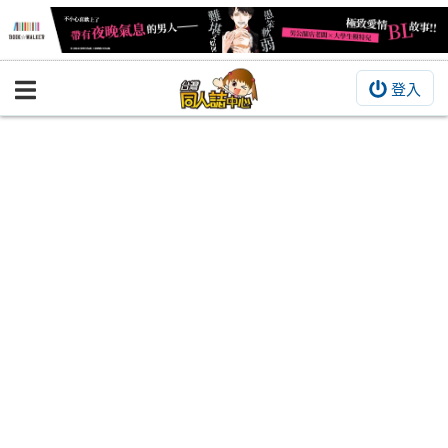
登入
BOOKY書集倉庫
同人作品
同人誌
同人周邊
同人數位作品
活動&消息
同人誌活動
最新消息
同人相關店家
宣傳&交流