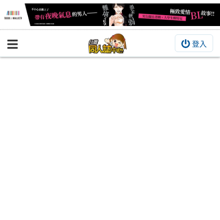
登入
BOOKY書集倉庫
同人作品
同人誌
同人周邊
同人數位作品
活動&消息
同人誌活動
最新消息
同人相關店家
宣傳&交流