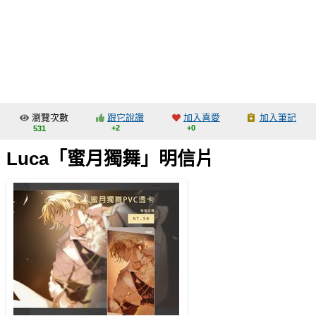
同人社團
工作委託
同人宣傳看板
繪圖藝廊
瀏覽次數
跟它說讚
加入喜愛
加入筆記
交流中心
+2
+0
531
攤位轉讓區
Luca「蜜月獨舞」明信片
會員功能選單
會員中心
註冊會員
登入