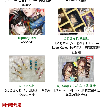
【COSLAB出品】Luxiem印象口罩-
#drawluca貼紙
一般套組！
Nijisanji EN
にじさんじ 彩虹社
Lovexiem
【にじさんじen 彩虹社】Luxiem
Luca Kaneshiro明信片+閃膠滴膠貼
紙套組
にじさんじ
nijisanji にじさんじ 彩虹社
【にじさんじEN】澳洲組 角色形
【Nijisanji EN】Luca新衣裝銀彩虹
象概念耳環
郵票明信片套組
同作者周邊