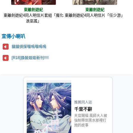
東離劍遊紀
東離劍遊紀
東離劍遊紀4同人明信片套組「魔化
東離劍遊紀4同人明信片「任少游」
浪巫謠」
宣傳小喇叭
貓貓偵探喵嗚喵嗚嗚
[R18]換裝娃娃新刊!!!!
推薦同人誌
千里不辭
天官賜福 風師大人被
強制帶到黑水那裡打
炮的故事