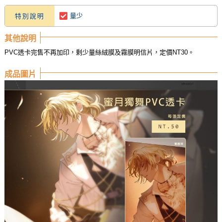
量少
特別說明
其他說明
PVC透卡完售不再加印，剩少量絲絨膜及霧膜明信片，定價NT30。
成品圖片