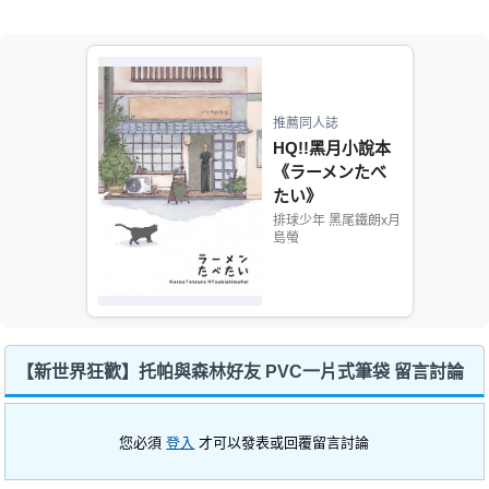
推薦同人誌
HQ!!黑月小說本
《ラーメンたべ
たい》
排球少年 黑尾鐵朗x月
島螢
【新世界狂歡】托帕與森林好友 PVC一片式筆袋 留言討論
您必須
登入
才可以發表或回覆留言討論