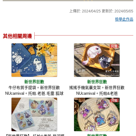
上傳於:
2024/04/25
更新於:
2024/05/05
檢舉此作品
其他相關周邊
新世界狂歡
新世界狂歡
牛仔布質手提袋。新世界狂歡
搖搖手機氣囊支架。新世界狂歡
NUcarnival。托帕.老爸.毛靈.狐球
NUcarnival。托帕&老爸