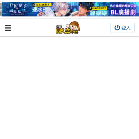
登入
BOOKY書集倉庫
同人作品
同人誌
同人周邊
同人數位作品
活動&消息
同人誌活動
最新消息
同人相關店家
宣傳&交流