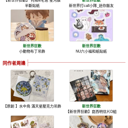
【新世界狂歡】 托帕&老爸 星河膜
新世界狂歡
半斷貼紙
新世界打call小隊_迷你飯友
新世界狂歡
新世界狂歡
小動物布丁吊飾
NU六小福和紙貼紙
同作者周邊
【原創 】水中鳥 滿天星壓克力吊飾
新世界狂歡
【新世界狂歡】崑西明信片D組