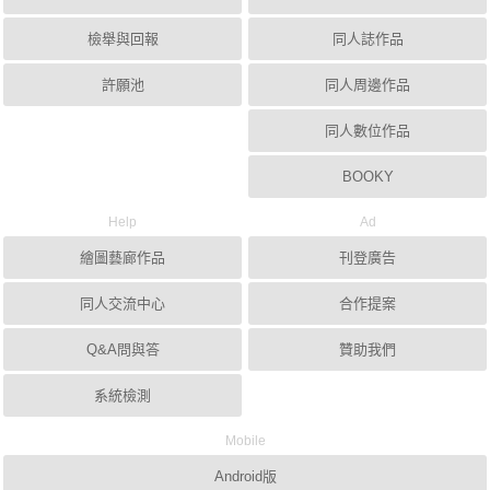
檢舉與回報
同人誌作品
許願池
同人周邊作品
同人數位作品
BOOKY
Help
Ad
繪圖藝廊作品
刊登廣告
同人交流中心
合作提案
Q&A問與答
贊助我們
系統檢測
Mobile
Android版