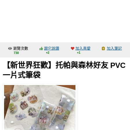
同人社團
工作委託
同人宣傳看板
繪圖藝廊
瀏覽次數
跟它說讚
加入喜愛
加入筆記
交流中心
+2
+1
730
攤位轉讓區
【新世界狂歡】托帕與森林好友 PVC
會員功能選單
一片式筆袋
會員中心
註冊會員
登入