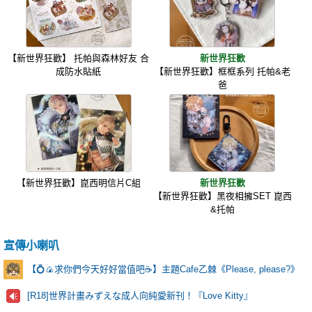
【新世界狂歡】 托帕與森林好友 合
新世界狂歡
成防水貼紙
【新世界狂歡】框框系列 托帕&老
爸
【新世界狂歡】崑西明信片C組
新世界狂歡
【新世界狂歡】黑夜相擁SET 崑西
&托帕
宣傳小喇叭
【💍🍙求你們今天好好當值吧☕️】主題Cafe乙棘《Please, please?》
[R18]世界計畫みずえな成人向純愛新刊！『Love Kitty』