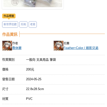
作品標籤
新世界狂歡
托帕
老爸
作品資訊
作者
社團
喬休爾
Feather+Color / 眼影兄弟
性質類別
一般向 文具用品 筆袋
價格
200元
發售日期
2024-05-25
尺寸
22.8x28.5cm
材質
PVC