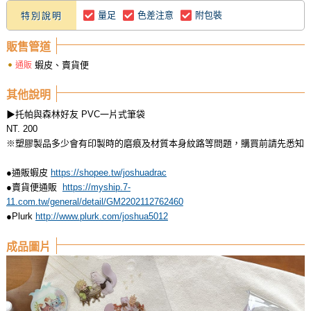
量足
色差注意
附包裝
特別說明
販售管道
蝦皮、賣貨便
通販
其他說明
▶托帕與森林好友 PVC一片式筆袋
NT. 200
※塑膠製品多少會有印製時的磨痕及材質本身紋路等問題，購買前請先悉知
●通販蝦皮
https://shopee.tw/joshuadrac
●賣貨便通販 ​
https://myship.7-
11.com.tw/general/detail/GM2202112762460
●Plurk
http://www.plurk.com/joshua5012
成品圖片