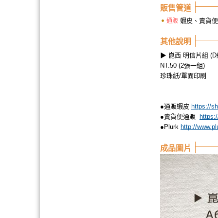
販售管道
蝦皮、賣貨便
通販
其他說明
▶ 崑西 明信片組 (D
NT.50 (2張一組)
珍珠紙/單面印刷
●通販蝦皮
https://s
●賣貨便通販 ​
https:
●Plurk
http://www.p
成品圖片