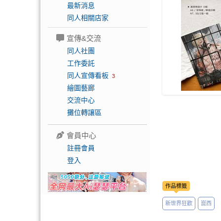
最新消息
同人相關店家
宣傳&交流
同人社團
工作委託
同人宣傳看板
3
繪圖藝廊
交流中心
攤位轉讓區
會員中心
註冊會員
登入
作品標籤
新世界狂歡
崑西