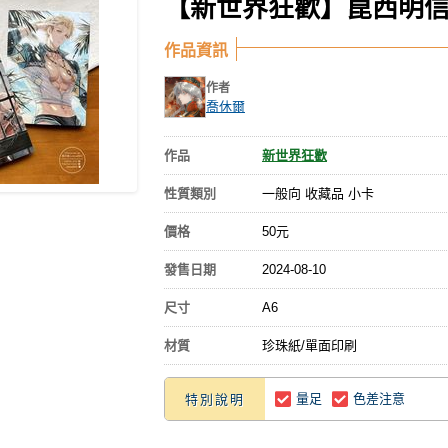
【新世界狂歡】崑西明信
作品資訊
作者
喬休爾
作品
新世界狂歡
性質類別
一般向 收藏品 小卡
價格
50元
發售日期
2024-08-10
尺寸
A6
材質
珍珠紙/單面印刷
量足
色差注意
特別說明