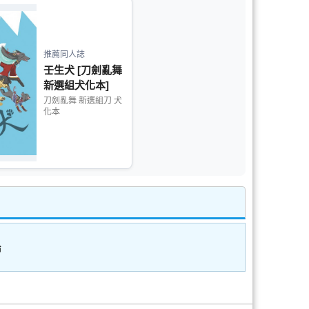
推薦同人誌
壬生犬 [刀劍亂舞
新選組犬化本]
刀劍亂舞 新選組刀 犬
化本
論