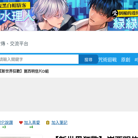
宣傳、交流平台
咒術迴戰
原創
搜尋
【新世界狂歡】崑西明信片D組
跟它說讚
加入喜愛
加入筆記
+3
+4