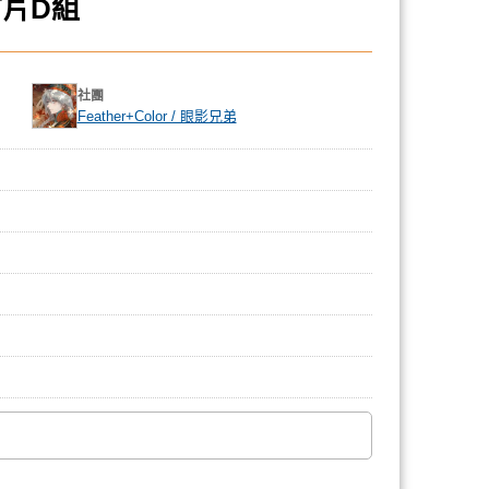
片D組
社團
Feather+Color / 眼影兄弟