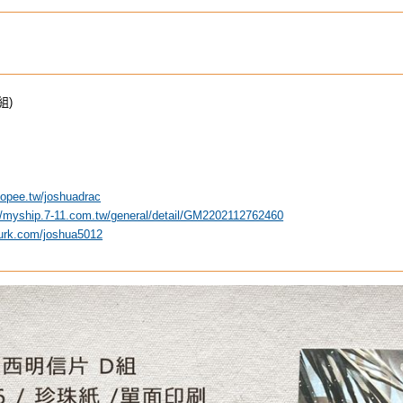
組)
hopee.tw/joshuadrac
//myship.7-11.com.tw/general/detail/GM2202112762460
lurk.com/joshua5012