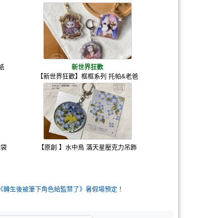
紙
新世界狂歡
【新世界狂歡】框框系列 托帕&老爸
筆袋
【原創 】水中鳥 滿天星壓克力吊飾
創BL《轉生後被筆下角色給監禁了》暑假場預定！