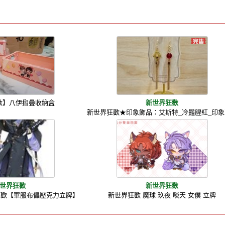
歡】八伊摺疊收納盒
新世界狂歡
新世界狂歡★印象飾品：艾斯特_冷豔腥紅_印象
世界狂歡
新世界狂歡
狂歡【軍服布儡壓克力立牌】
新世界狂歡 魔球 玖夜 啖天 女僕 立牌