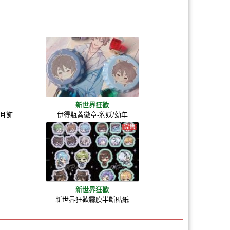
新世界狂歡
耳飾
伊得瓶蓋徽章-豹妖/幼年
新世界狂歡
新世界狂歡霧膜半斷貼紙