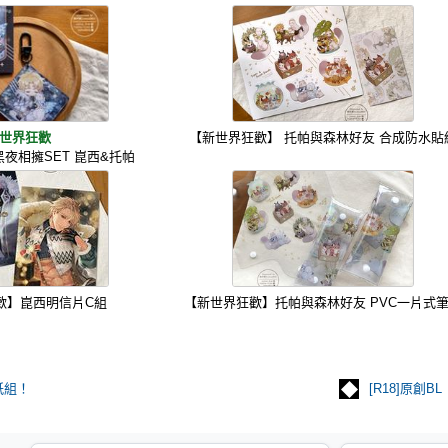
世界狂歡
【新世界狂歡】 托帕與森林好友 合成防水貼
夜相擁SET 崑西&托帕
歡】崑西明信片C組
【新世界狂歡】托帕與森林好友 PVC一片式
紙組！
[R18]原