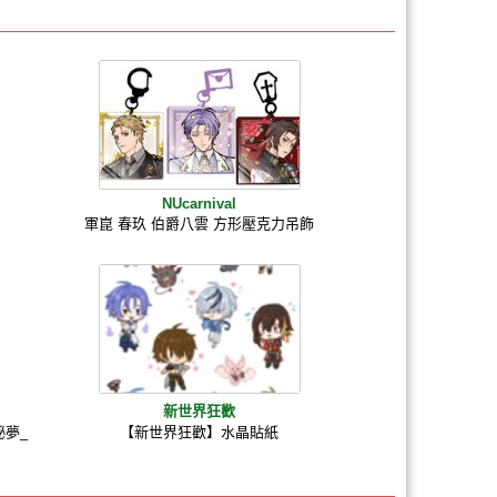
NUcarnival
軍崑 春玖 伯爵八雲 方形壓克力吊飾
新世界狂歡
夢_
【新世界狂歡】水晶貼紙