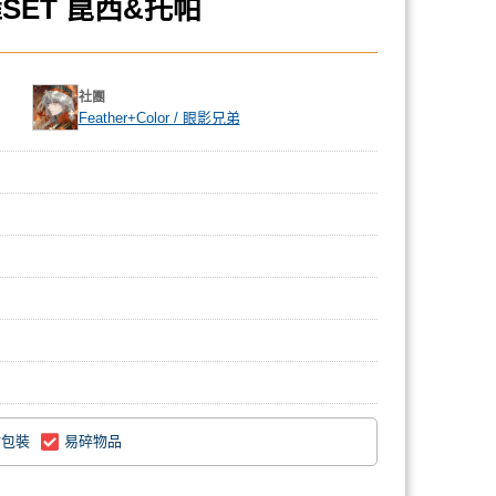
ET 崑西&托帕
社團
Feather+Color / 眼影兄弟
附包裝
易碎物品