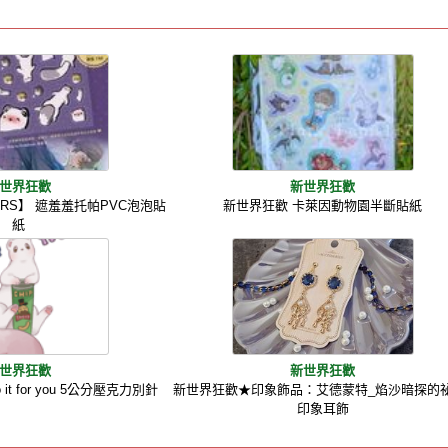
世界狂歡
新世界狂歡
CKERS】 遮羞羞托帕PVC泡泡貼
新世界狂歡 卡萊因動物園半斷貼紙
紙
世界狂歡
新世界狂歡
 it for you 5公分壓克力別針
新世界狂歡★印象飾品：艾德蒙特_焰沙暗探的祕
印象耳飾