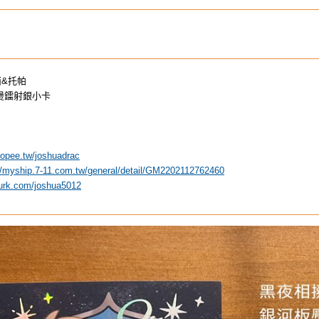
西&托帕
燙鐳射銀小卡
hopee.tw/joshuadrac
//myship.7-11.com.tw/general/detail/GM2202112762460
lurk.com/joshua5012