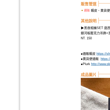
販售管道
蝦皮、賣貨便
通販
其他說明
▶黑夜相擁SET 崑
銀河板壓克力吊飾+
NT. 150
●通販蝦皮
https://s
●賣貨便通販 ​
https:
●Plurk
http://www.p
成品圖片