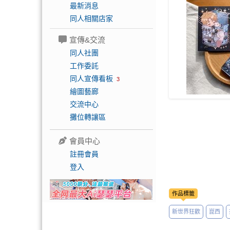
最新消息
同人相關店家
宣傳&交流
同人社團
工作委託
同人宣傳看板
3
繪圖藝廊
交流中心
攤位轉讓區
會員中心
註冊會員
登入
作品標籤
新世界狂歡
崑西