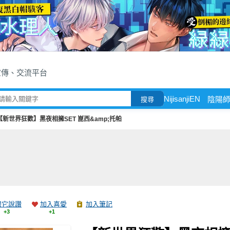
宣傳、交流平台
NijisanjiEN
陰陽
搜尋
【新世界狂歡】黑夜相擁SET 崑西&amp;托帕
跟它說讚
加入喜愛
加入筆記
+3
+1