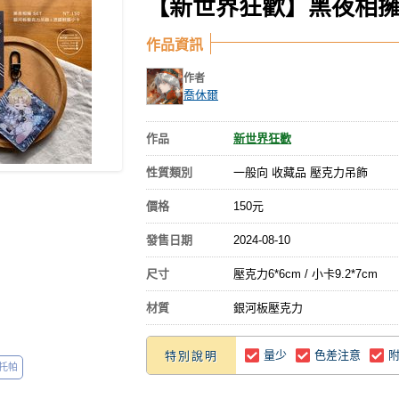
【新世界狂歡】黑夜相擁S
作品資訊
作者
喬休爾
作品
新世界狂歡
性質類別
一般向 收藏品 壓克力吊飾
價格
150元
發售日期
2024-08-10
尺寸
壓克力6*6cm / 小卡9.2*7cm
材質
銀河板壓克力
量少
色差注意
特別說明
托帕