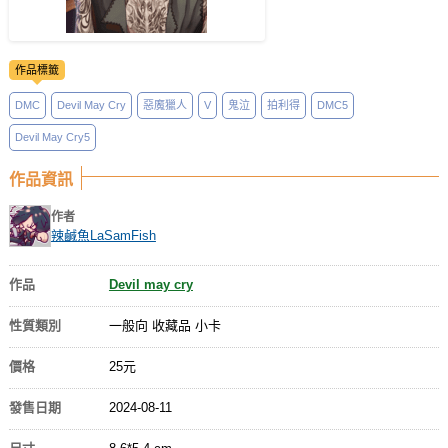
作品標籤
DMC
Devil May Cry
惡魔獵人
V
鬼泣
拍利得
DMC5
Devil May Cry5
作品資訊
作者
辣鹹魚LaSamFish
作品
Devil may cry
性質類別
一般向 收藏品 小卡
價格
25元
發售日期
2024-08-11