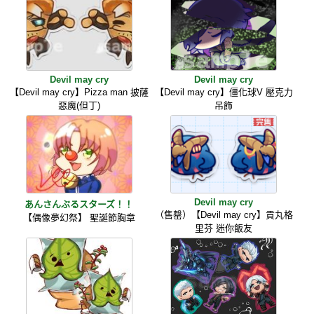
Devil may cry
Devil may cry
【Devil may cry】Pizza man 披薩
【Devil may cry】僵化球V 壓克力
惡魔(但丁)
吊飾
Devil may cry
あんさんぶるスターズ！！
（售罄）【Devil may cry】貢丸格
【偶像夢幻祭】 聖誕節胸章
里芬 迷你飯友