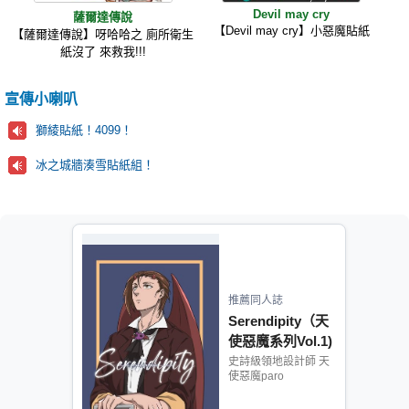
Devil may cry
薩爾達傳說
【Devil may cry】小惡魔貼紙
【薩爾達傳說】呀哈哈之 廁所衛生
紙沒了 來救我!!!
宣傳小喇叭
獅綾貼紙！4099！
冰之城牆湊雪貼紙組！
推薦同人誌
Serendipity（天
使惡魔系列Vol.1)
史詩級領地設計師 天
使惡魔paro