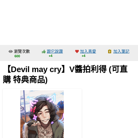
同人社團
工作委託
同人宣傳看板
繪圖藝廊
瀏覽次數
跟它說讚
加入喜愛
加入筆記
交流中心
+4
+4
600
攤位轉讓區
【Devil may cry】V醬拍利得 (可直
會員功能選單
購 特典商品)
會員中心
註冊會員
登入