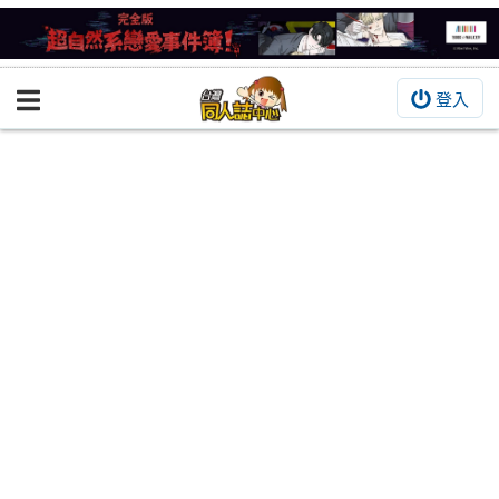
登入
BOOKY書集倉庫
同人作品
同人誌
同人周邊
同人數位作品
活動&消息
同人誌活動
最新消息
同人相關店家
宣傳&交流