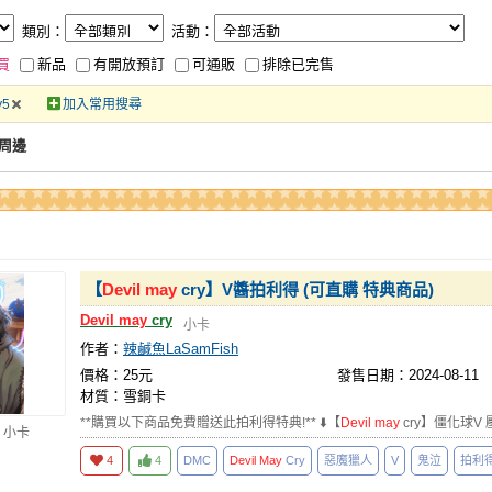
類別：
活動：
買
新品
有開放預訂
可通販
排除已完售
y5
加入常用搜尋
人周邊
【
Devil
may
cry】V醬拍利得 (可直購 特典商品)
Devil
may
cry
小卡
作者：
辣鹹魚LaSamFish
價格：25元
發售日期：2024-08-11
材質：雪銅卡
**購買以下商品免費贈送此拍利得特典!** ⬇️【
Devil
may
cry】僵化球V
 小卡
4
4
DMC
Devil
May
Cry
惡魔獵人
V
鬼泣
拍利