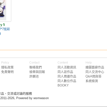
ry 5
7*7炫彩
飾
Policy
Contact
Content
Help
隱私政策
聯絡我們
同人活動資訊
繪圖藝廊作品
免責聲明
檢舉與回報
同人誌作品
同人交流中心
許願池
同人周邊作品
Q&A問與答
同人數位作品
系統檢測
BOOKY
作品、交流或討論的服務
 2011-2026, Powered by wsmwason