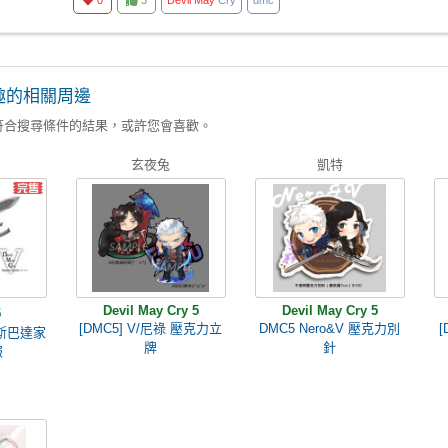
0
3
Devil
May
Cry
dmc
趣的相關周邊
符合搜尋條件的結果，或許您會喜歡。
玄夜兔
凱特
Devil May Cry 5
Devil May Cry 5
5
[DMC5] V/尼祿 壓克力立
DMC5 Nero&V 壓克力別
 5 斯巴達家
牌
針
報