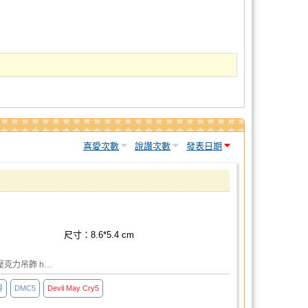
喜愛次數
說讚次數
發表日期
尺寸：8.6*5.4 cm
 壓克力吊飾 h…
得
DMC5
Devil
May
Cry5