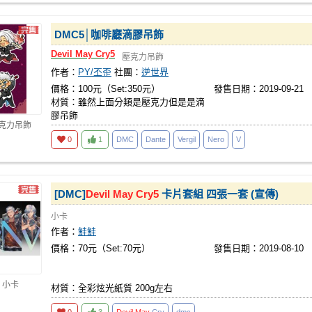
DMC5│咖啡廳滴膠吊飾
Devil
May
Cry5
壓克力吊飾
作者：
PY/丕歪
社團：
逆世界
價格：100元（Set:350元）
發售日期：2019-09-21
材質：雖然上面分類是壓克力但是是滴
膠吊飾
壓克力吊飾
0
1
DMC
Dante
Vergil
Nero
V
[DMC]
Devil
May
Cry5
卡片套組 四張一套 (宣傳)
小卡
作者：
鮭鮭
價格：70元（Set:70元）
發售日期：2019-08-10
 小卡
材質：全彩炫光紙質 200g左右