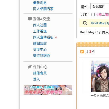
最新消息
屬性：
同人相關店家
其他：
可線上購
宣傳&交流
Devil May Cr
同人社團
工作委託
Devil May Cry5同
同人宣傳看板
4
繪圖藝廊
交流中心
3
共
件
攤位轉讓區
會員中心
註冊會員
登入
一般向 收藏品