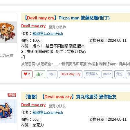
【
Devil
may
cry
】Pizza man 披薩惡魔(但丁)
Devil
may
cry
壓克力吊飾
作者：
辣鹹魚LaSamFish
價格：100元
發售日期：2024-08-11
材質：版本1：雙面不同圖星星膜,版本
2：雙面同圖碎鑽膜, 配件：電鍍紅愛心
壓克力吊飾
扣
披薩惡魔?披薩精靈?...... **購買商品即可獲得V醬拍利得特典!!** 特典快照➡
2
2
DMC
Devil
May
Cry
惡魔獵人
dante
鬼泣
（售罄）【
Devil
may
cry
】貢丸格里芬 迷你飯友
Devil
may
cry
壓克力飯友
作者：
辣鹹魚LaSamFish
價格：55元
發售日期：2024-08-11
材質：壓克力