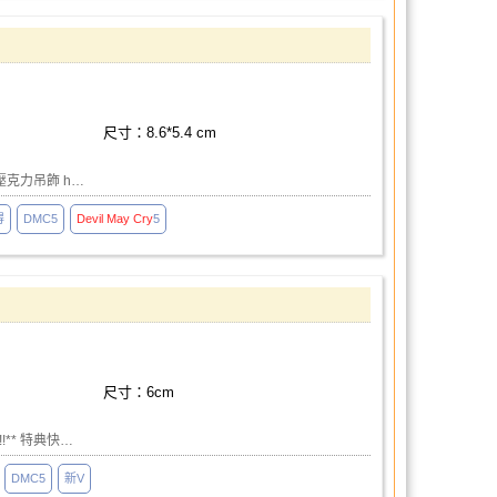
尺寸：8.6*5.4 cm
壓克力吊飾 h…
得
DMC5
Devil
May
Cry
5
尺寸：6cm
** 特典快…
DMC5
新V