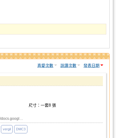
喜愛次數
說讚次數
發表日期
尺寸：一套8 張
docs.googl…
vergil
DMC3