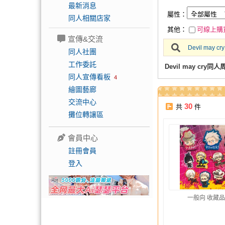
最新消息
屬性：
同人相關店家
其他：
可線上購
宣傳&交流
Devil may cry
同人社團
工作委託
Devil may cry同人
同人宣傳看板
4
繪圖藝廊
交流中心
30
共
件
攤位轉讓區
會員中心
註冊會員
登入
一般向 收藏品