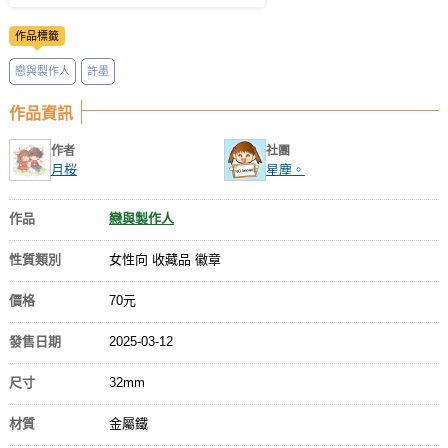
作品標籤
戀與製作人
許墨
作品資訊
作者
社團
月桜
星塵。
作品
戀與製作人
性質類別
女性向 收藏品 徽章
價格
70元
發售日期
2025-03-12
尺寸
32mm
材質
金屬鐵