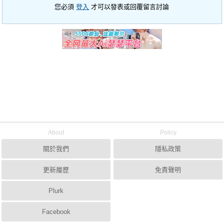
您必須
登入
才可以發表或回覆留言討論
About
Policy
關於我們
隱私政策
更新履歷
免責聲明
Plurk
Facebook