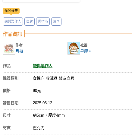
作品標籤
戀與製作人
白起
周棋洛
凌肖
作品資訊
作者
社團
月桜
星塵。
作品
戀與製作人
性質類別
女性向 收藏品 飯友立牌
價格
90元
發售日期
2025-03-12
尺寸
約5cm，厚度4mm
材質
壓克力