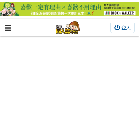
登入
BOOKY書集倉庫
同人作品
同人誌
同人周邊
同人數位作品
活動&消息
同人誌活動
最新消息
同人相關店家
宣傳&交流