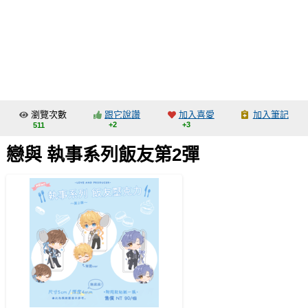
同人社團
工作委託
同人宣傳看板
繪圖藝廊
瀏覽次數
跟它說讚
加入喜愛
加入筆記
交流中心
+2
+3
511
攤位轉讓區
戀與 執事系列飯友第2彈
會員功能選單
會員中心
註冊會員
登入