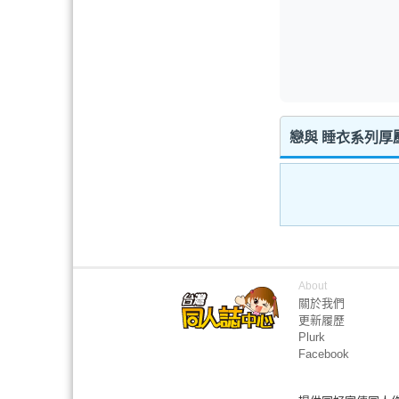
戀與 睡衣系列厚
About
關於我們
更新履歷
Plurk
Facebook