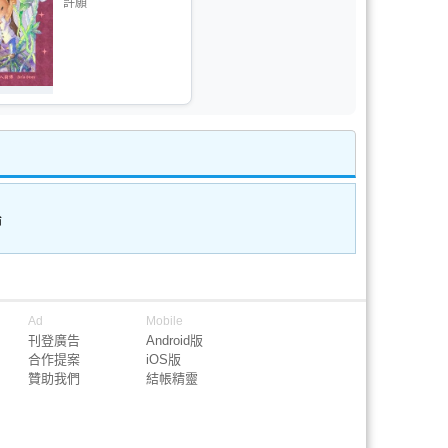
許願
論
Ad
Mobile
刊登廣告
Android版
合作提案
iOS版
贊助我們
結帳精靈