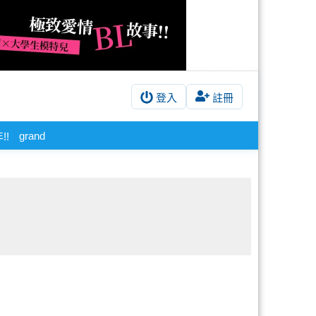
登入
註冊
grand
!!