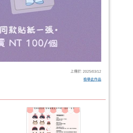
上傳於:
2025/03/12
檢舉此作品