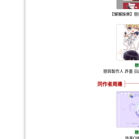
【懶懶娛樂】戀
戀
戀與製作人 許墨 白
同作者周邊
戀
許墨Q