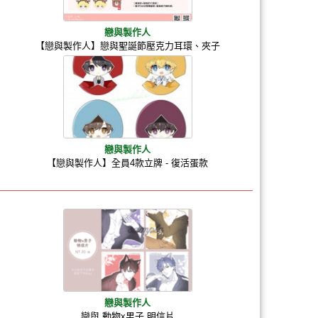
戀與製作人
【戀與製作人】戀與聖誕節壓克力耳環、夾子
戀與製作人
【戀與製作人】全員4款立牌 - 復活蛋款
戀與製作人
戀與 動物x男子 明信片