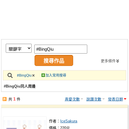
同人社團
工作委託
同人宣傳看板
繪圖藝廊
交流中心
攤位轉讓區
更多條件
會員功能選單
#BingQiu
加入常用搜尋
會員中心
#BingQiu同人周邊
註冊會員
1
共
件
喜愛次數
說讚次數
發表日期
登入
作者：
IceSakura
價格：220元