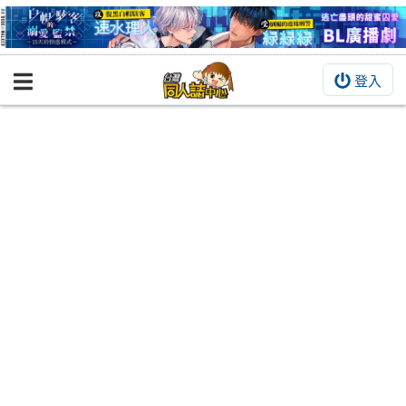
登入
BOOKY書集倉庫
同人作品
同人誌
同人周邊
同人數位作品
活動&消息
同人誌活動
最新消息
同人相關店家
宣傳&交流