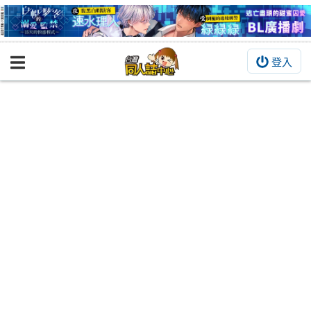
登入
BOOKY書集倉庫
同人作品
同人誌
同人周邊
同人數位作品
活動&消息
同人誌活動
最新消息
同人相關店家
宣傳&交流