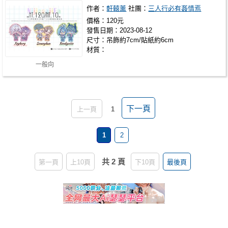
作者：
軒轅薰
社團：
三人行必有姦情焉
價格：120元
發售日期：2023-08-12
尺寸：吊飾約7cm/貼紙約6cm
材質：
一般向
下一頁
上一頁
1
1
2
共 2 頁
第一頁
上10頁
下10頁
最後頁