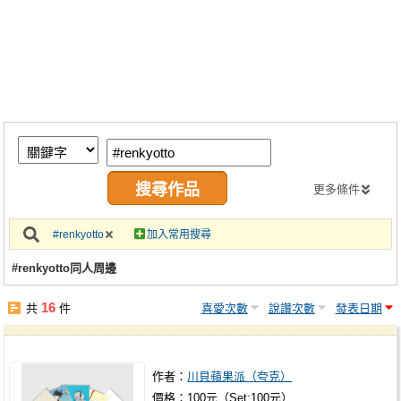
同人社團
工作委託
同人宣傳看板
繪圖藝廊
交流中心
攤位轉讓區
更多條件
會員功能選單
#renkyotto
加入常用搜尋
會員中心
#renkyotto同人周邊
註冊會員
16
共
件
喜愛次數
說讚次數
發表日期
登入
作者：
川貝蘋果派（夸克）
價格：100元（Set:100元）