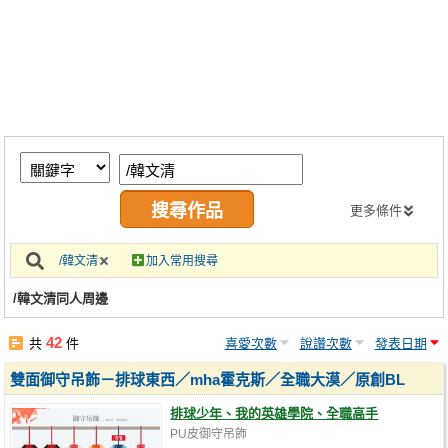
同人社團
工作委託
同人宣傳看板
繪圖藝廊
交流中心
攤位轉讓區
更多條件
會員功能選單
/韓文清
加入常用搜尋
會員中心
/韓文清同人周邊
註冊會員
42
共
件
喜愛次數
說讚次數
發表日期
登入
雙面御守吊飾－排球東西／mha霍克斯／全職大漠／原創BL
排球少年、我的英雄學院、全職高手
PU皮御守吊飾