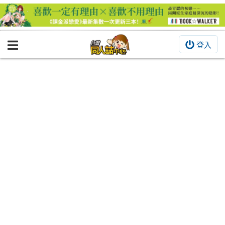
登入
BOOKY書集倉庫
同人作品
同人誌
同人周邊
同人數位作品
活動&消息
同人誌活動
最新消息
同人相關店家
宣傳&交流