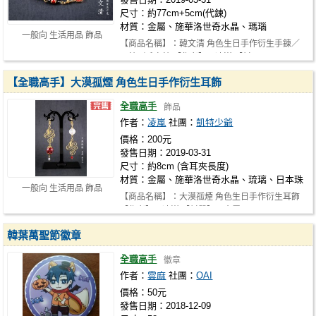
尺寸：約77cm+5cm(代鍊)
材質：金屬、施華洛世奇水晶、瑪瑙
一般向 生活用品 飾品
【商品名稱】：韓文清 角色生日手作衍生手鍊／
頸鍊／毛衣鍊 【作者】：凌嵐 【材…
【全職高手】大漠孤煙 角色生日手作衍生耳飾
全職高手
飾品
作者：
凌嵐
社團：
凱特少爺
價格：200元
發售日期：2019-03-31
尺寸：約8cm (含耳夾長度)
材質：金屬、施華洛世奇水晶、琉璃、日本珠
一般向 生活用品 飾品
【商品名稱】：大漠孤煙 角色生日手作衍生耳飾
【作者】：凌嵐 【材質】：金屬、…
韓葉萬聖節徽章
全職高手
徽章
作者：
雲麻
社團：
OAI
價格：50元
發售日期：2018-12-09