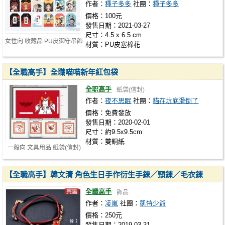
作者：
種子多多
社團：
種子多多
價格：100元
發售日期：2021-03-27
尺寸：4.5 x 6.5 cm
女性向 收藏品 PU皮御守吊飾
材質：PU皮塞棉花
【全職高手】全職喵喵新年紅包袋
全职高手
紙袋(信封)
作者：
夜不思眠
社團：
貓在坑底滑倒了
價格：免費發放
發售日期：2020-02-01
尺寸：約9.5x9.5cm
材質：雙銅紙
一般向 文具用品 紙袋(信封)
【全職高手】韓文清 角色生日手作衍生手鍊／頸鍊／毛衣鍊
全職高手
飾品
作者：
凌嵐
社團：
凱特少爺
價格：250元
發售日期：2019-03-31