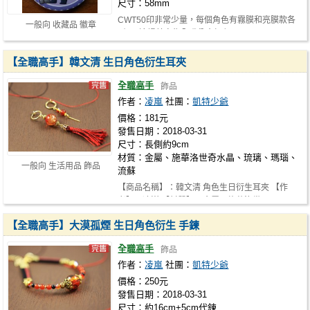
尺寸：58mm
CWT50印非常少量，每個角色有霧膜和亮膜款各
一般向 收藏品 徽章
2個，這場若完售全職翁會加印
【全職高手】韓文清 生日角色衍生耳夾
全職高手
飾品
作者：
凌嵐
社團：
凱特少爺
價格：181元
發售日期：2018-03-31
尺寸：長側約9cm
材質：金屬、施華洛世奇水晶、琉璃、瑪瑙、
一般向 生活用品 飾品
流蘇
【商品名稱】：韓文清 角色生日衍生耳夾 【作
者】：凌嵐 【材質】：金屬、施華洛世…
【全職高手】大漠孤煙 生日角色衍生 手鍊
全職高手
飾品
作者：
凌嵐
社團：
凱特少爺
價格：250元
發售日期：2018-03-31
尺寸：約16cm+5cm代鍊