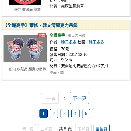
尺寸：44mm
材質：霧膜塑膠胸章
一般向 收藏品 胸章
【全職高手】葉修、韓文清壓克力吊飾
全職高手
壓克力吊飾
作者：
種子多多
社團：
種子多多
價格：70元
發售日期：2017-12-10
尺寸：5*5cm
材質：雙面透明雙層壓克力+D字扣
一般向 收藏品 壓克力吊飾
雙面同圖
下一頁
上一頁
1
1
2
3
4
5
共 5 頁
第一頁
上10頁
下10頁
最後頁