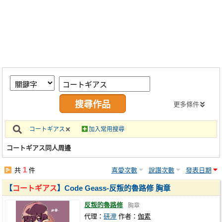
同人社團
工作委託
同人宣傳看板
繪圖藝廊
交流中心
攤位轉讓區
更多條件
會員功能選單
コートギアス
加入常用搜尋
會員中心
コートギアス同人周邊
註冊會員
1
共
件
喜愛次數
說讚次數
發表日期
登入
【
コートギアス
】Code Geass-反叛的魯路修 胸章
反叛的魯路修
胸章
代理：
研澄
作者：
伽素