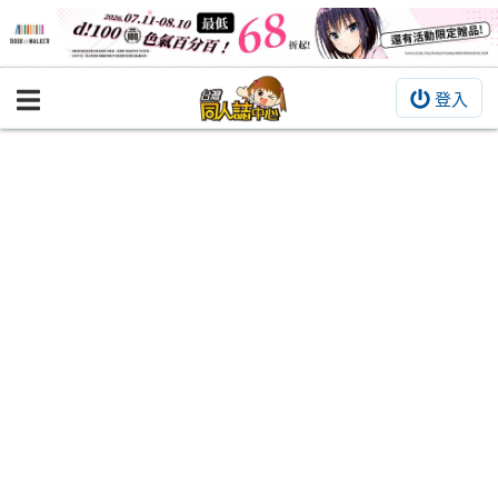
登入
BOOKY書集倉庫
同人作品
同人誌
同人周邊
同人數位作品
活動&消息
同人誌活動
最新消息
同人相關店家
宣傳&交流