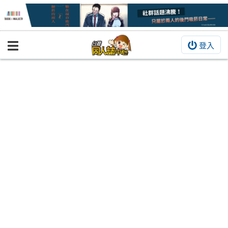
登入
BOOKY書集倉庫
同人作品
同人誌
同人周邊
同人數位作品
活動&消息
同人誌活動
最新消息
同人相關店家
宣傳&交流