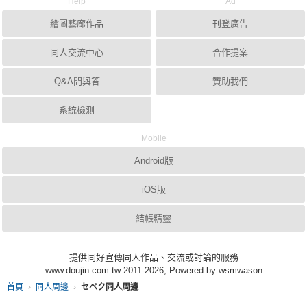
Help
Ad
繪圖藝廊作品
刊登廣告
同人交流中心
合作提案
Q&A問與答
贊助我們
系統檢測
Mobile
Android版
iOS版
結帳精靈
提供同好宣傳同人作品、交流或討論的服務
www.doujin.com.tw 2011-2026, Powered by wsmwason
首頁
同人周邊
セベク同人周邊