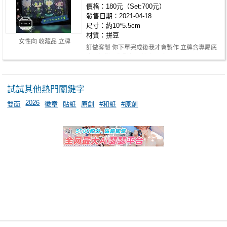
價格：180元（Set:700元）
發售日期：2021-04-18
尺寸：約10*5.5cm
材質：拼豆
女性向 收藏品 立牌
訂做客製 你下單完成後我才會製作 立牌含專屬底
座，加購吊飾則無 ✳️注意✳️ ⭕…
試試其他熱門關鍵字
2026
雙面
徽章
貼紙
原創
#和紙
#原創