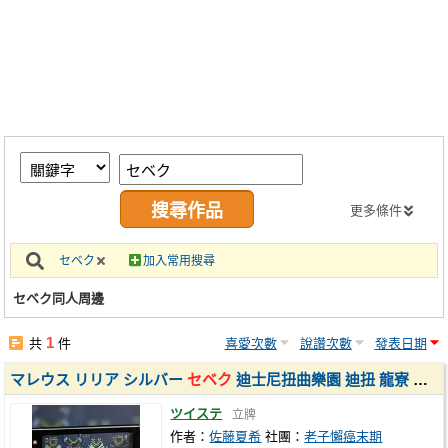
同人社團
工作委託
同人宣傳看板
繪圖藝廊
交流中心
攤位轉讓區
更多條件
會員功能選單
セベク
加入常用搜尋
會員中心
セベク同人周邊
註冊會員
1
共
件
喜愛次數
說讚次數
發表日期
登入
マレウス リリア シルバー
セベク
迪士尼扭曲樂園 迪扭 龍寮 角太郎 拼豆 吊飾 立牌
ツイステ
立牌
作者：
佐藤夏希
社團：
老子懶癌末期