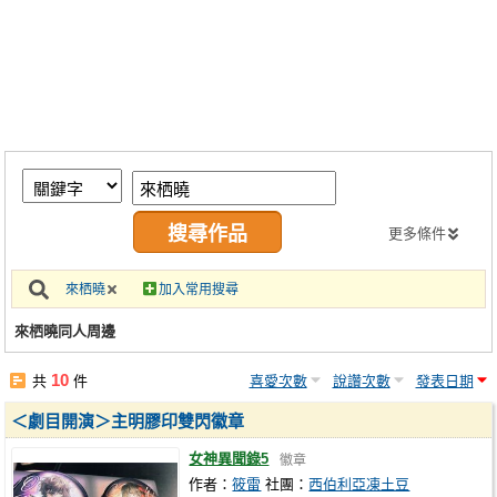
同人社團
工作委託
同人宣傳看板
繪圖藝廊
交流中心
攤位轉讓區
更多條件
會員功能選單
來栖曉
加入常用搜尋
會員中心
來栖曉同人周邊
註冊會員
10
共
件
喜愛次數
說讚次數
發表日期
登入
＜劇目開演＞主明膠印雙閃徽章
女神異聞錄5
徽章
作者：
筱雷
社團：
西伯利亞凍土豆