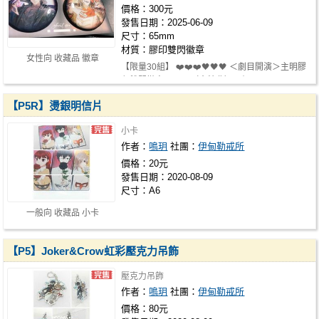
價格：300元
發售日期：2025-06-09
尺寸：65mm
材質：膠印雙閃徽章
女性向 收藏品 徽章
【限量30組】 ❤️❤️❤️🖤🖤🖤 ＜劇目開演＞主明膠
印雙閃徽章 65mm（含特典）一組$300…
【P5R】燙銀明信片
小卡
作者：
鳴玥
社團：
伊甸勒戒所
價格：20元
發售日期：2020-08-09
尺寸：A6
一般向 收藏品 小卡
【P5】Joker&Crow虹彩壓克力吊飾
壓克力吊飾
作者：
鳴玥
社團：
伊甸勒戒所
價格：80元