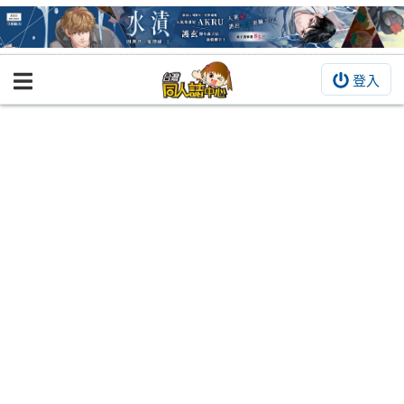
登入
BOOKY書集倉庫
同人作品
同人誌
同人周邊
同人數位作品
活動&消息
同人誌活動
最新消息
同人相關店家
宣傳&交流