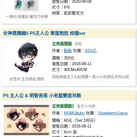
發售日期：2020-08-09
尺寸：6*6
材質：虹彩壓克力
一般向 收藏品 壓克力吊飾
女神異聞錄5 P5主人公 單面抱枕 校服ver
女神異聞錄
抱枕
作者：
點點
社團：
AQUZ.
價格：350元
發售日期：2018-08-11
尺寸：40CMx40CM
因為很廚主人公好想要一隻小小的抱在手所以就
女性向 生活用品 抱枕
做出來了!!! 真的只有相片中的量希望…
P5 主人公 & 明智吾郎 小老鼠雙面吊飾
女神異聞錄5
壓克力吊飾
作者：
MUMUbubu
社團：
StrawberryLlama
價格：60元（Set:100元）
發售日期：2018-08-11
尺寸：6cm 高