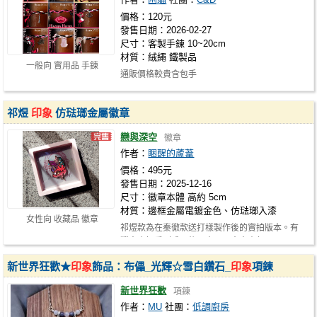
價格：120元
發售日期：2026-02-27
尺寸：客製手鍊 10~20cm
材質：絨繩 鐵製品
一般向 實用品 手鍊
通販價格較貴含包手
祁煜
印象
仿琺瑯金屬徽章
戀與深空
徽章
作者：
睏醒的蘆葦
價格：495元
發售日期：2025-12-16
尺寸：徽章本體 高約 5cm
材質：邊框金屬電鍍金色、仿琺瑯入漆
女性向 收藏品 徽章
祁煜款為在秦徹款送打樣製作後的實拍版本。有
獵人小姐看到成品後，表示願意出資部…
新世界狂歡★
印象
飾品：布儡_光輝☆雪白鑽石_
印象
項鍊
新世界狂歡
項鍊
作者：
MU
社團：
低調廚房