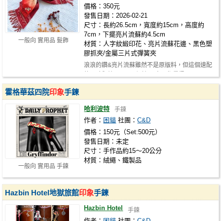
價格：350元
發售日期：2026-02-21
尺寸：長約26.5cm，寬度約15cm，高度約
7cm，下擺亮片流蘇約4.5cm
一般向 實用品 髮飾
材質：人字紋緞印花、亮片流蘇花邊、黑色塑
膠抓夾/金屬三片式彈簧夾
浪浪的鑽&亮片流蘇雖然不是原版料，但這個速配
的尺寸與效果，484很棒💞 自己都覺得…
霍格華茲四院
印象
手鍊
哈利波特
手鍊
作者：
困貓
社團：
C&D
價格：150元（Set:500元）
發售日期：未定
尺寸：手作品約15～20公分
材質：絨繩、鐵製品
一般向 實用品 手鍊
Hazbin Hotel地獄旅館
印象
手鍊
Hazbin Hotel
手鍊
作者：
困貓
社團：
C&D