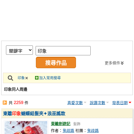
同人社團
工作委託
同人宣傳看板
繪圖藝廊
交流中心
攤位轉讓區
更多條件
會員功能選單
印象
加入常用搜尋
會員中心
印象同人周邊
註冊會員
2259
共
件
喜愛次數
說讚次數
發表日期
登入
東離
印象
蝴蝶結髮夾✦浪巫謠款
東離劍遊記
髮飾
作者：
鬼歧路
社團：
鬼歧路