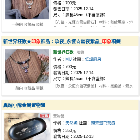
價格：700元
發售日期：2025-12-14
尺寸：鍊長45cm（不含墜飾）
【布儡．光輝☆雪白鑽石】 材料：藍紋瑪瑙、坦
一般向 收藏品 項鍊
桑石、紫玉晶、鋯石、玻璃水晶、銅鍍…
新世界狂歡★
印象
飾品：玖夜_永恆☆幽夜紫晶_
印象
項鍊
新世界狂歡
項鍊
作者：
MU
社團：
低調廚房
價格：700元
發售日期：2025-12-14
尺寸：鍊長45cm（不含墜飾）
【玖夜．永恆☆幽夜紫晶】 材料：黑髮晶、紫水
一般向 收藏品 項鍊
晶、紫玉晶、鋯石、玻璃水晶、銅鍍槍…
異端小隊金屬置物盤
置物盤
作者：
天然嫣
社團：
親笨蛋已棄療
價格：350元
發售日期：2025-12-13