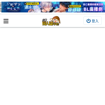
登入
BOOKY書集倉庫
同人作品
同人誌
同人周邊
同人數位作品
活動&消息
同人誌活動
最新消息
同人相關店家
宣傳&交流