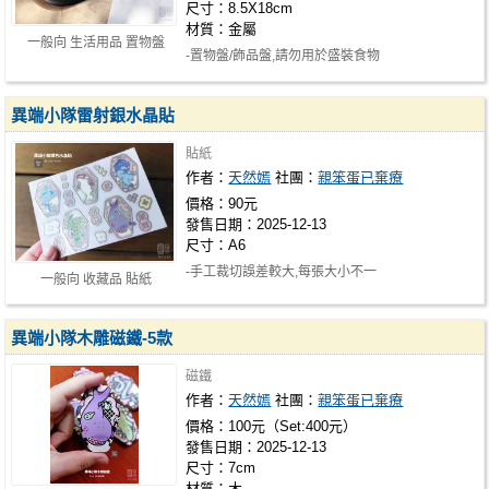
尺寸：8.5X18cm
材質：金屬
一般向 生活用品 置物盤
-置物盤/飾品盤,請勿用於盛裝食物
異端小隊雷射銀水晶貼
貼紙
作者：
天然嫣
社團：
親笨蛋已棄療
價格：90元
發售日期：2025-12-13
尺寸：A6
-手工裁切誤差較大,每張大小不一
一般向 收藏品 貼紙
異端小隊木雕磁鐵-5款
磁鐵
作者：
天然嫣
社團：
親笨蛋已棄療
價格：100元（Set:400元）
發售日期：2025-12-13
尺寸：7cm
材質：木