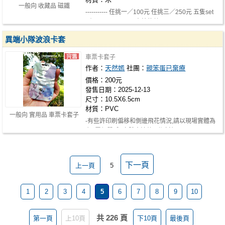
一般向 收藏品 磁鐵
----------- 任挑一／100元 任挑三／250元 五隻set
／400元 ----------- -青蛇款數…
異端小隊波浪卡套
車票卡套子
作者：
天然嫣
社團：
親笨蛋已棄療
價格：200元
發售日期：2025-12-13
尺寸：10.5X6.5cm
材質：PVC
一般向 實用品 車票卡套子
-有些許印刷偏移和側邊飛花情況,請以現場實體為
主 -霧銀質感 -立體水波紋 -附珠鍊
下一頁
上一頁
5
1
2
3
4
5
6
7
8
9
10
共 226 頁
第一頁
上10頁
下10頁
最後頁