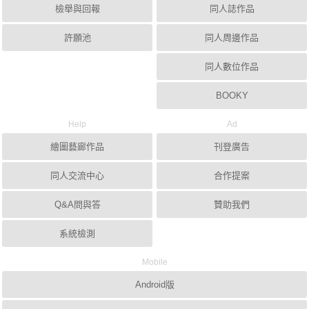
檢舉與回報
同人誌作品
許願池
同人周邊作品
同人數位作品
BOOKY
Help
Ad
繪圖藝廊作品
刊登廣告
同人交流中心
合作提案
Q&A問與答
贊助我們
系統檢測
Mobile
Android版