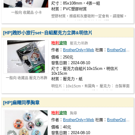
尺寸：85x108mm，4張一組
材質：PVC塑膠材質
一般向 收藏品 小卡
塑膠材質，擦痕和灰塵吸附一定會有，請理解。
★女巫用麻瓜磚所記錄的決定性瞬間！…
[HP]跩妙小旅行set~自組壓克力立牌&明信片
哈利
波特
壓克力吊飾
作者：
BrotherOnly×Web
社團：
BrotherOnly×Web
價格：250元
發售日期：2024-08-10
尺寸：壓克力自組片10x15cm，明信片
10x15cm
一般向 收藏品 壓克力吊飾
材質：壓克力，紙
明信片：10x15cm，有圓角。 壓克力： 台製單面
印刷，整片10x15cm，可拆出四個部位…
[HP]麻糬同學胸章
哈利
波特
胸章
作者：
BrotherOnly×Web
社團：
BrotherOnly×Web
價格：40元
發售日期：2024-08-10