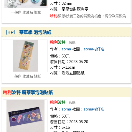
尺寸：32mm
材質：星星雷射膜胸章
一般向 收藏品 胸章
哈利
/榮恩/妙麗三款的背殼為橘色，馬份款背殼為
黑色 亮晶晶圓扁扁，使用了帶有魔法…
［HP］ 藥草學 泡泡貼紙
哈利
波特
貼紙
作者：
soma
社團：
soma柑仔店
價格：50元
發售日期：2023-05-20
尺寸：5x15cm
材質：泡泡立體貼紙
一般向 收藏品 貼紙
哈利
波特 魔藥學泡泡貼紙
哈利
波特
貼紙
作者：
soma
社團：
soma柑仔店
價格：50元
發售日期：2023-05-20
尺寸：5x15