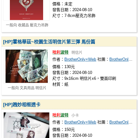
價格：未定
發售日期：2024-08-10
尺寸：7-8cm壓克力吊飾
一般向 收藏品 壓克力吊飾
[HP]霍格華茲~校園生活明信片第三彈 馬份篇
哈利
波特
明信片
作者：
BrotherOnly×Web
社團：
BrotherOnly×Web
價格：130元
發售日期：2024-08-10
尺寸：9x16cm 明信片x6，雙面印刷
材質：紙
一般向 文具用品 明信片
[HP]跩妙相框透卡
哈利
波特
小卡
作者：
BrotherOnly×Web
社團：
BrotherOnly×Web
價格：150元
發售日期：2024-08-10