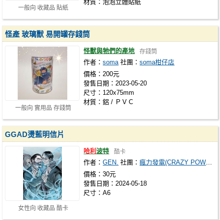
材質：泡泡立體貼紙
一般向 收藏品 貼紙
怪產 玻璃獸 易開罐存錢筒
怪獸與牠們的產地
存錢筒
作者：
soma
社團：
soma柑仔店
價格：200元
發售日期：2023-05-20
尺寸：120x75mm
材質：鋁 / ＰＶＣ
一般向 實用品 存錢筒
GGAD燙藍明信片
哈利
波特
酷卡
作者：
GEN.
社團：
瘋力發電(CRAZY POWER)
價格：30元
發售日期：2024-05-18
尺寸：A6
女性向 收藏品 酷卡