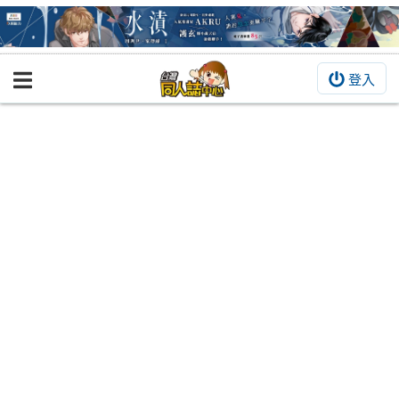
登入
BOOKY書集倉庫
同人作品
同人誌
同人周邊
同人數位作品
活動&消息
同人誌活動
最新消息
同人相關店家
宣傳&交流