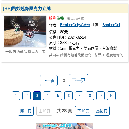
[HP]跩妙迷你壓克力立牌
哈利
波特
壓克力吊飾
作者：
BrotherOnly×Web
社團：
BrotherOnly×Web
價格：80元
發售日期：2024-02-24
尺寸：3×3cm左右
材質：3mm壓克力，雙面同圖，台灣廠製
一般向 收藏品 壓克力吊飾
共兩款 妙麗有翹毛故稍微高一點點。 極度迷你的
豆丁時刻。
下一頁
上一頁
3
1
2
3
4
5
6
7
8
9
10
共 28 頁
第一頁
上10頁
下10頁
最後頁