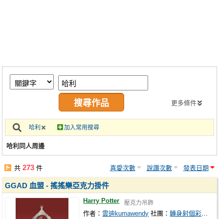
同人社團
工作委託
同人宣傳看板
繪圖藝廊
交流中心
攤位轉讓區
更多條件
會員功能選單
哈利
加入常用搜尋
會員中心
哈利同人周邊
註冊會員
273
共
件
喜愛次數
說讚次數
發表日期
登入
GGAD 血盟 - 搖搖樂亞克力掛件
Harry Potter
壓克力吊飾
作者：
雲迪kumawendy
社團：
轉身射個彩虹波