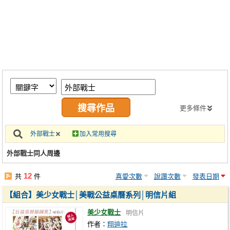
同人社團
工作委託
同人宣傳看板
繪圖藝廊
交流中心
攤位轉讓區
更多條件
會員功能選單
外部戰士
加入常用搜尋
會員中心
外部戰士同人周邊
註冊會員
12
共
件
喜愛次數
說讚次數
發表日期
登入
【組合】美少女戰士│美戰公益桌曆系列│明信片組
美少女戰士
明信片
作者：
翔迪拉