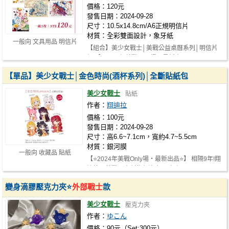
價格：120元
發售日期：2024-09-28
尺寸：10.5x14.8cm/A6正規明信片
材質：全彩雙面設計，象牙紙
一般向 文具用品 明信片
【組合】美少女戰士│美戰公益桌曆系列│明信片
組 【⭐2024年美戰Only場‧最新出品⭐…
【單品】美少女戰士│金色時尚(酒杯系列)│全斷貼紙包
美少女戰士
貼紙
作者：
翔迪拉
價格：100元
發售日期：2024-09-28
尺寸：高6.6~7.1cm，寬約4.7~5.5cm
材質：銀河膜
一般向 收藏品 貼紙
【⭐2024年美戰Only場‧最新出品⭐】 相隔9年!翔
迪拉‧美戰同人創作久違出品 本次以…
變身滴膠壓克力夾⭐
外部戰士
款
美少女戰士
壓克力夾
作者：
ゆこん
價格：90元（Set:300元）