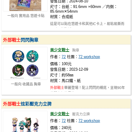
發售日期：2024-08-10
尺寸：台紙：91.6mm ×60mm ／内側：
85.6mm✕54mm
一般向 實用品 悠遊卡貼
材質：合成紙
這是可以貼在悠遊卡和其他IC卡上，易粘易撕而
且耐用的貼紙。
外部戰士
閃閃胸章
美少女戰士
胸章
作者：
72
社團：
72 workshop
價格：100元
發售日期：2023-12-09
尺寸：約58㎜
材質：馬口鐵、紙
一般向 收藏品 胸章
外部戰士
華麗登場！配上閃閃的襯底，呈現90年
代閃卡般的風格！ 01. Sailor Uranus…
外部戰士
炫彩壓克力立牌
美少女戰士
壓克力立牌
作者：
72
社團：
72 workshop
價格：240元