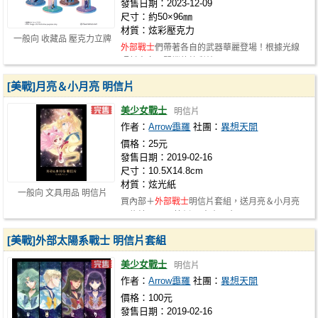
發售日期：2023-12-09
尺寸：約50×96㎜
材質：炫彩壓克力
一般向 收藏品 壓克力立牌
外部戰士
們帶著各自的武器華麗登場！根據光線
照射方向而閃爍的炫彩效果！ 01. Sai…
[美戰]月亮＆小月亮 明信片
美少女戰士
明信片
作者：
Arrow靄羅
社團：
異想天開
價格：25元
發售日期：2019-02-16
尺寸：10.5X14.8cm
材質：炫光紙
一般向 文具用品 明信片
買內部＋
外部戰士
明信片套組，送月亮＆小月亮
明信片一張。 範例： 大小月亮/NT.25…
[美戰]外部太陽系戰士 明信片套組
美少女戰士
明信片
作者：
Arrow靄羅
社團：
異想天開
價格：100元
發售日期：2019-02-16