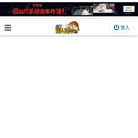
登入
BOOKY書集倉庫
同人作品
同人誌
同人周邊
同人數位作品
活動&消息
同人誌活動
最新消息
同人相關店家
宣傳&交流