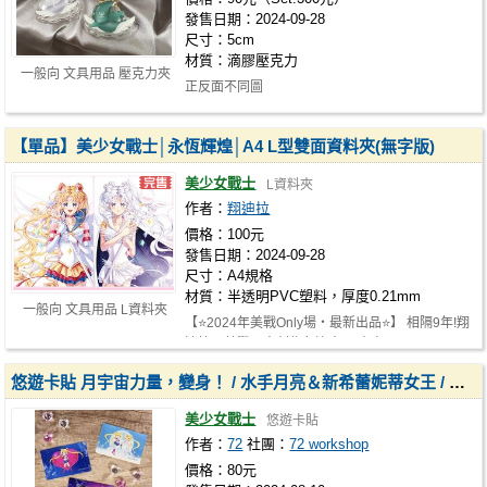
發售日期：2024-09-28
尺寸：5cm
材質：滴膠壓克力
一般向 文具用品 壓克力夾
正反面不同圖
【單品】美少女戰士│永恆輝煌│A4 L型雙面資料夾(無字版)
美少女戰士
L資料夾
作者：
翔迪拉
價格：100元
發售日期：2024-09-28
尺寸：A4規格
材質：半透明PVC塑料，厚度0.21mm
一般向 文具用品 L資料夾
【⭐2024年美戰Only場‧最新出品⭐】 相隔9年!翔
迪拉‧美戰同人創作久違出品 本次以…
悠遊卡貼 月宇宙力量，變身！ / 水手月亮＆新希蕾妮蒂女王 /
外部
美少女戰士
悠遊卡貼
作者：
72
社團：
72 workshop
價格：80元