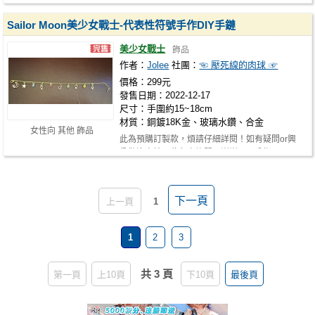
迪拉‧美戰同人創作久違出品 本次以…
Sailor Moon美少女戰士-代表性符號手作DIY手鏈
美少女戰士
飾品
作者：
Jolee
社團：
☜ 壓死線的肉球 ☞
價格：299元
發售日期：2022-12-17
尺寸：手圍約15~18cm
材質：銅鍍18K金、玻璃水鑽、合金
女性向 其他 飾品
此為預購訂製款，煩請仔細詳閱！如有疑問or興
趣歡迎直接再此留言詢問！謝謝~ ☻手作…
下一頁
上一頁
1
1
2
3
共 3 頁
第一頁
上10頁
下10頁
最後頁