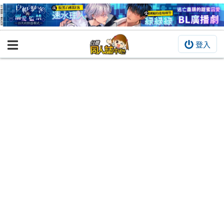
登入
BOOKY書集倉庫
同人作品
同人誌
同人周邊
同人數位作品
活動&消息
同人誌活動
最新消息
同人相關店家
宣傳&交流