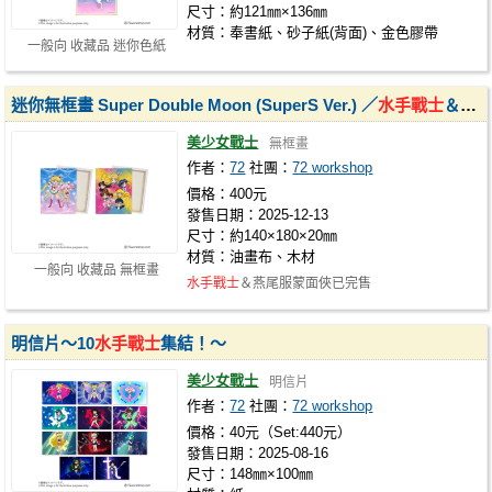
尺寸：約121㎜×136㎜
材質：奉書紙、砂子紙(背面)、金色膠帶
一般向 收藏品 迷你色紙
迷你無框畫 Super Double Moon (SuperS Ver.) ／
水手戰士
＆燕尾服蒙面俠
美少女戰士
無框畫
作者：
72
社團：
72 workshop
價格：400元
發售日期：2025-12-13
尺寸：約140×180×20㎜
材質：油畫布、木材
一般向 收藏品 無框畫
水手戰士
＆燕尾服蒙面俠已完售
明信片～10
水手戰士
集結！～
美少女戰士
明信片
作者：
72
社團：
72 workshop
價格：40元（Set:440元）
發售日期：2025-08-16
尺寸：148㎜×100㎜