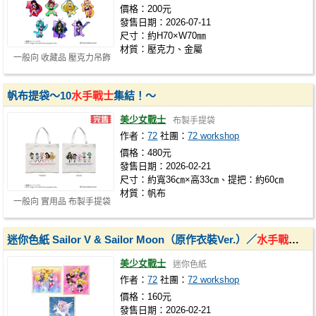
價格：200元
發售日期：2026-07-11
尺寸：約H70×W70㎜
材質：壓克力、金屬
一般向 收藏品 壓克力吊飾
帆布提袋～10
水手戰士
集結！～
美少女戰士
布製手提袋
作者：
72
社團：
72 workshop
價格：480元
發售日期：2026-02-21
尺寸：約寬36㎝×高33㎝、提把：約60㎝
材質：帆布
一般向 實用品 布製手提袋
迷你色紙 Sailor V & Sailor Moon（原作衣裝Ver.）／
水手戰士
＆
美少女戰士
迷你色紙
作者：
72
社團：
72 workshop
價格：160元
發售日期：2026-02-21