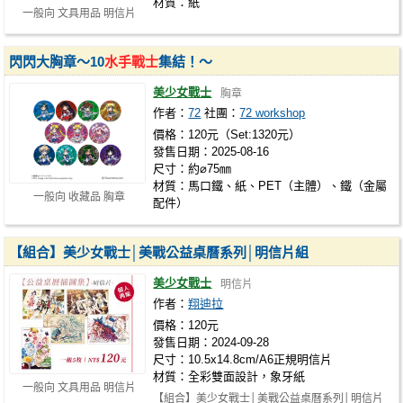
材質：紙
一般向 文具用品 明信片
閃閃大胸章～10
水手戰士
集結！～
美少女戰士
胸章
作者：
72
社團：
72 workshop
價格：120元（Set:1320元）
發售日期：2025-08-16
尺寸：約⌀75㎜
材質：馬口鐵、紙、PET（主體）、鐵（金屬
一般向 收藏品 胸章
配件）
【組合】美少女戰士│美戰公益桌曆系列│明信片組
美少女戰士
明信片
作者：
翔迪拉
價格：120元
發售日期：2024-09-28
尺寸：10.5x14.8cm/A6正規明信片
材質：全彩雙面設計，象牙紙
一般向 文具用品 明信片
【組合】美少女戰士│美戰公益桌曆系列│明信片