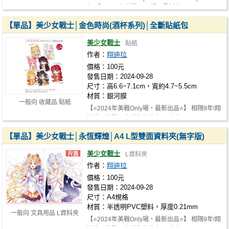
組 【⭐2024年美戰Only場‧最新出品⭐…
【單品】美少女戰士│金色時尚(酒杯系列)│全斷貼紙包
美少女戰士
貼紙
作者：
翔迪拉
價格：100元
發售日期：2024-09-28
尺寸：高6.6~7.1cm，寬約4.7~5.5cm
材質：銀河膜
一般向 收藏品 貼紙
【⭐2024年美戰Only場‧最新出品⭐】 相隔9年!翔
迪拉‧美戰同人創作久違出品 本次以…
【單品】美少女戰士│永恆輝煌│A4 L型雙面資料夾(無字版)
美少女戰士
L資料夾
作者：
翔迪拉
價格：100元
發售日期：2024-09-28
尺寸：A4規格
材質：半透明PVC塑料，厚度0.21mm
一般向 文具用品 L資料夾
【⭐2024年美戰Only場‧最新出品⭐】 相隔9年!翔