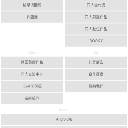
檢舉與回報
同人誌作品
許願池
同人周邊作品
同人數位作品
BOOKY
Help
Ad
繪圖藝廊作品
刊登廣告
同人交流中心
合作提案
Q&A問與答
贊助我們
系統檢測
Mobile
Android版