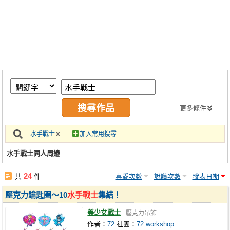
同人社團
工作委託
同人宣傳看板
繪圖藝廊
交流中心
攤位轉讓區
更多條件
會員功能選單
水手戰士
加入常用搜尋
會員中心
水手戰士同人周邊
註冊會員
24
共
件
喜愛次數
說讚次數
發表日期
登入
壓克力鑰匙圈～10
水手戰士
集結！
美少女戰士
壓克力吊飾
作者：
72
社團：
72 workshop