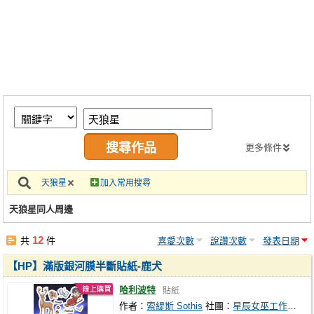
同人社團
工作委託
同人宣傳看板
繪圖藝廊
交流中心
攤位轉讓區
更多條件
會員功能選單
天狼星
加入常用搜尋
會員中心
天狼星同人周邊
註冊會員
12
共
件
喜愛次數
說讚次數
發表日期
登入
【HP】滿版銀河膜半斷貼紙-鹿犬
哈利波特
貼紙
作者：
索緹斯 Sothis
社團：
星辰女巫工作室 Starlight Witch Studio