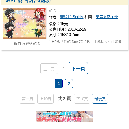
【HP】親世代酷卡(兩款)
酷卡
作者：
索緹斯 Sothis
社團：
星辰女巫工作室 Starlight Witch Studio
價格：15元
發售日期：2013-12-29
尺寸：15X10.7cm
**HP親世代酷卡(兩款)** 因手工裁切尺寸可能會
一般向 收藏品 酷卡
有些微落差
下一頁
上一頁
1
1
2
共 2 頁
第一頁
上10頁
下10頁
最後頁