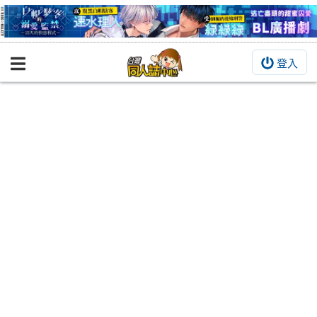
登入
BOOKY書集倉庫
同人作品
同人誌
同人周邊
同人數位作品
活動&消息
同人誌活動
最新消息
同人相關店家
宣傳&交流