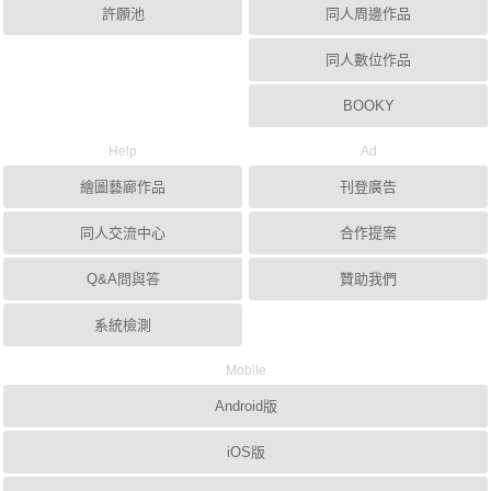
許願池
同人周邊作品
同人數位作品
BOOKY
Help
Ad
繪圖藝廊作品
刊登廣告
同人交流中心
合作提案
Q&A問與答
贊助我們
系統檢測
Mobile
Android版
iOS版