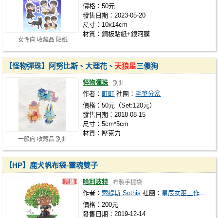
價格：50元
發售日期：2023-05-20
尺寸：10x14cm
材質：銅板貼紙+銀河膜
女性向 收藏品 貼紙
【怪物彈珠】阿努比斯、大理花、
天狼星
三傻狗
怪物彈珠
別針
作者：
町町
社團：
毛筆分岔
價格：50元（Set:120元）
發售日期：2018-08-15
尺寸：5cm*5cm
材質：壓克力
一般向 收藏品 別針
【HP】鹿犬帆布袋-靈魂雙子
哈利波特
布製手提袋
作者：
索緹斯 Sothis
社團：
星辰女巫工作室 Starlight Witch Studio
價格：200元
發售日期：2019-12-14