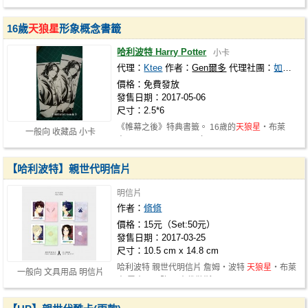
16歲
天狼星
形象概念書籤
哈利波特 Harry Potter
小卡
代理：
Ktee
作者：
Gen爾多
代理社團：
如何培養正值好青年
價格：免費發放
發售日期：2017-05-06
尺寸：2.5*6
《帷幕之後》特典書籤。 16歲的
天狼星
‧布萊
一般向 收藏品 小卡
克。 Illustrator: Gen爾多
【哈利波特】親世代明信片
明信片
作者：
脩脩
價格：15元（Set:50元）
發售日期：2017-03-25
尺寸：10.5 cm x 14.8 cm
哈利波特 親世代明信片 詹姆‧波特
天狼星
‧布萊
一般向 文具用品 明信片
克 雷木思‧路平 賽佛勒斯‧石內卜