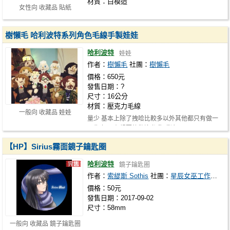
材質：白模造
女性向 收藏品 貼紙
樹懶毛 哈利波特系列角色毛線手製娃娃
哈利波特
娃娃
作者：
樹懶毛
社團：
樹懶毛
價格：650元
發售日期：?
尺寸：16公分
材質：壓克力毛線
一般向 收藏品 娃娃
量少 基本上除了拽哈比較多以外其他都只有做一
兩隻 如果有想要的歡迎私我 噗浪 ht…
【HP】Sirius霧面鏡子鑰匙圈
哈利波特
鏡子鑰匙圈
作者：
索緹斯 Sothis
社團：
星辰女巫工作室 Starlight Witch Studio
價格：50元
發售日期：2017-09-02
尺寸：58mm
一般向 收藏品 鏡子鑰匙圈