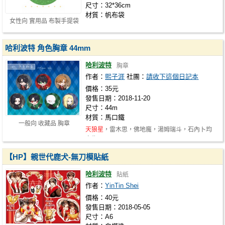
尺寸：32*36cm
材質：帆布袋
女性向 實用品 布製手提袋
哈利波特 角色胸章 44mm
哈利波特
胸章
作者：
熙子涯
社團：
請收下這個日記本
價格：35元
發售日期：2018-11-20
尺寸：44m
材質：馬口鐵
一般向 收藏品 胸章
天狼星
，雷木思，佛地魔，湯姆瑞斗，石內卜均
完售
【HP】親世代鹿犬-無刀模貼紙
哈利波特
貼紙
作者：
YinTin Shei
價格：40元
發售日期：2018-05-05
尺寸：A6