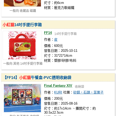
尺寸：約6cm
材質：壓克力軟磁鐵
一般向 收藏品 磁鐵
小紅貓
14吋手提行李箱
FF14
14吋手提行李箱
作者：
皮
價格：600元
發售日期：2025-10-11
尺寸：31*21*14cm
材質：塑膠/矽膠/布料
一般向 其他 14吋手提行李箱
【FF14】
小紅貓
午餐盒-PVC透明收納袋
Final Fantasy XIV
收納袋
作者：
KURI
社團：
砂鍋，石頭，苦栗子
價格：200元
發售日期：2025-08-16
尺寸：約17x14cm 、攤開尺寸：約
30.5x22.5cm