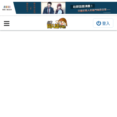
登入
BOOKY書集倉庫
同人作品
同人誌
同人周邊
同人數位作品
活動&消息
同人誌活動
最新消息
同人相關店家
宣傳&交流