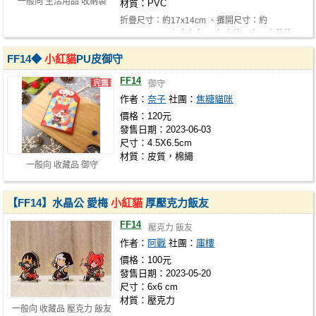
一般向 生活用品 收納袋
材質：PVC
折疊尺寸：約17x14cm 、攤開尺寸：約
30.5x22.5cm 銀色鈕扣 可任意放入自己喜歡的
物…
FF14◆
小紅貓
PU皮御守
FF14
御守
作者：
奈子
社團：
焦糖貓咪
價格：120元
發售日期：2023-06-03
尺寸：4.5X6.5cm
材質：皮質，棉繩
一般向 收藏品 御守
【FF14】水晶公 愛梅
小紅貓
厚壓克力飯友
FF14
壓克力 飯友
作者：
阿戰
社團：
庫樓
價格：100元
發售日期：2023-05-20
尺寸：6x6 cm
材質：壓克力
一般向 收藏品 壓克力 飯友