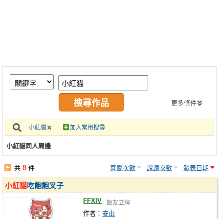
同人社團
工作委託
同人宣傳看板
繪圖藝廊
交流中心
攤位轉讓區
更多條件
會員功能選單
小紅貓
加入常用搜尋
會員中心
小紅貓同人周邊
註冊會員
8
共
件
喜愛次數
說讚次數
發表日期
登入
小紅貓
吃飽飽叉子
FFXIV
飯友立牌
作者：
安由