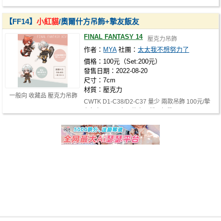
【FF14】
小紅貓
/奧爾什方吊飾+摯友飯友
FINAL FANTASY 14
壓克力吊飾
作者：
MYA
社團：
太太我不想努力了
價格：100元（Set:200元）
發售日期：2022-08-20
尺寸：7cm
材質：壓克力
一般向 收藏品 壓克力吊飾
CWTK D1-C38/D2-C37 量少 兩款吊飾 100元/摯
友飯友120元 奧爾什方兩種一起帶 200元…