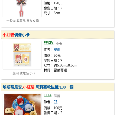
價格：120元
發售日期：?
尺寸：5cm
一般向 收藏品 飯友立牌
小紅貓
偶像小卡
FFXIV
小卡
作者：
安由
價格：50元
發售日期：?
尺寸：約5.8cmx8.5cm
材質：雷射覆膜
一般向 收藏品 小卡
埃斯蒂尼安,
小紅貓
,阿莉塞軟磁鐵/100一個
FF14
磁鐵
作者：
27
價格：100元
發售日期：?