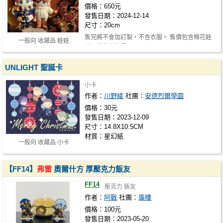
價格：650元
發售日期：2024-12-14
尺寸：20cm
售完將不會加訂製，不含衣服。 售價包含棉花娃
一般向 收藏品 娃娃
的價錢和包裝費用。
UNLIGHT 聖誕卡
小卡
作者：
川野綾
社團：
安德烈爾學園
價格：30元
發售日期：2023-12-09
尺寸：14.8X10.5CM
材質：星幻紙
一般向 收藏品 小卡
【FF14】
弗雷
奧爾什方 厚壓克力飯友
FF14
壓克力 飯友
作者：
阿戰
社團：
庫樓
價格：100元
發售日期：2023-05-20