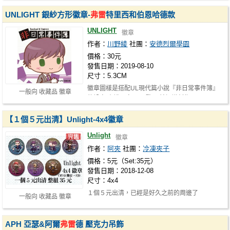
UNLIGHT 銀紗方形徽章-
弗雷
特里西和伯恩哈德款
UNLIGHT
徽章
作者：
川野綾
社團：
安德烈爾學園
價格：30元
發售日期：2019-08-10
尺寸：5.3CM
徽章圖樣是搭配UL現代篇小說『非日常事件簿』
一般向 收藏品 徽章
的設定 小說預定12月發 目前螞蟻創作…
【１個５元出清】Unlight-4x4徽章
Unlight
徽章
作者：
阿夾
社團：
冷凍夾子
價格：5元（Set:35元）
發售日期：2018-12-08
尺寸：4x4
１個５元出清，已經是好久之前的周邊了
一般向 收藏品 徽章
APH 亞瑟&阿爾
弗雷
德 壓克力吊飾