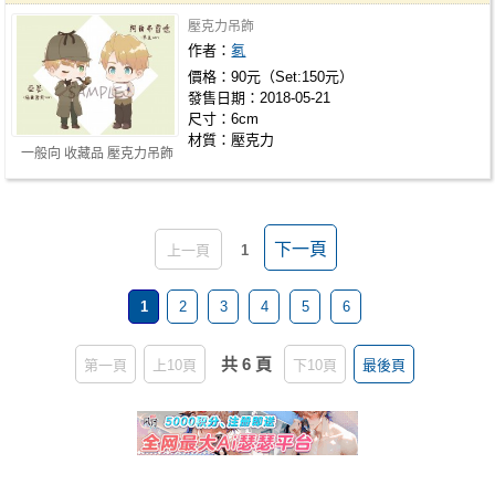
壓克力吊飾
作者：
氡
價格：90元（Set:150元）
發售日期：2018-05-21
尺寸：6cm
材質：壓克力
一般向 收藏品 壓克力吊飾
下一頁
上一頁
1
1
2
3
4
5
6
共 6 頁
第一頁
上10頁
下10頁
最後頁