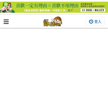
登入
BOOKY書集倉庫
同人作品
同人誌
同人周邊
同人數位作品
活動&消息
同人誌活動
最新消息
同人相關店家
宣傳&交流