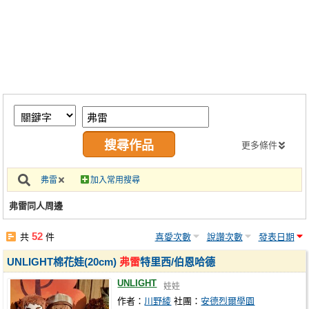
同人社團
工作委託
同人宣傳看板
繪圖藝廊
交流中心
攤位轉讓區
更多條件
會員功能選單
弗雷
加入常用搜尋
會員中心
弗雷同人周邊
註冊會員
52
共
件
喜愛次數
說讚次數
發表日期
登入
UNLIGHT棉花娃(20cm)
弗雷
特里西/伯恩哈德
UNLIGHT
娃娃
作者：
川野綾
社團：
安德烈爾學園