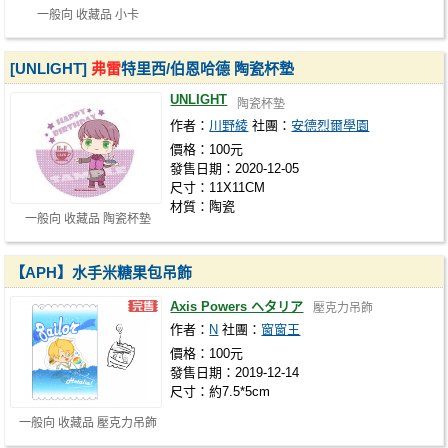
一般向 收藏品 小卡
[UNLIGHT]
弗雷
特里西/伯恩哈德 陶瓷杯墊
UNLIGHT
陶瓷杯墊
作者：
川野綾
社團：
安德烈爾學園
價格：100元
發售日期：2020-12-05
尺寸：11X11CM
材質：陶瓷
一般向 收藏品 陶瓷杯墊
【APH】水手米糖果包吊飾
Axis Powers ヘタリア
壓克力吊飾
作者：
N
社團：
窗窗王
價格：100元
發售日期：2019-12-14
尺寸：約7.5*5cm
一般向 收藏品 壓克力吊飾