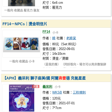
尺寸：6x6 cm
材質：壓克力
一般向 收藏品 壓克力 飯友
FF14－NPCs｜燙金明信片
FF14
小卡
作者：
睦
社團：
老睦家
價格：80元（Set:80元）
發售日期：2022-09-01
尺寸：14x10cm
材質：燙金／燙銀
一般向 收藏品 小卡
（是我的推） （同好取向，場次可以用非散裝餅
乾交換，也可以購買支持）
【APH】義呆利 獅子座美/國 阿爾
弗雷
德 充氣星星
義呆利
小卡
作者：
WKSB
社團：
三秒規則
價格：120元
發售日期：2021-07-01
尺寸：7*7cm