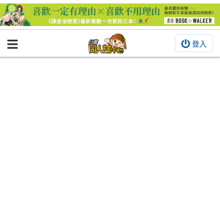
登入
BOOKY書集倉庫
同人作品
同人誌
同人周邊
同人數位作品
活動&消息
同人誌活動
最新消息
同人相關店家
宣傳&交流