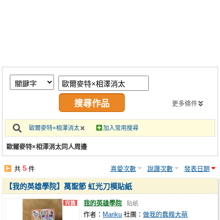
同人社團
工作委託
同人宣傳看板
繪圖藝廊
交流中心
攤位轉讓區
更多條件
會員功能選單
歐爾麥特×相澤消太
加入常用搜尋
會員中心
歐爾麥特×相澤消太同人周邊
註冊會員
5
共
件
喜愛次數
說讚次數
發表日期
登入
【我的英雄學院】萬聖節 虹光刀模貼紙
我的英雄學院
貼紙
作者：
Mariku
社團：
做我的蠢糗大萌