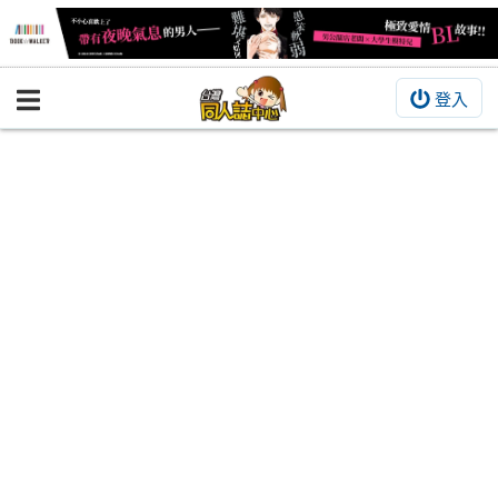
登入
BOOKY書集倉庫
同人作品
同人誌
同人周邊
同人數位作品
活動&消息
同人誌活動
最新消息
同人相關店家
宣傳&交流