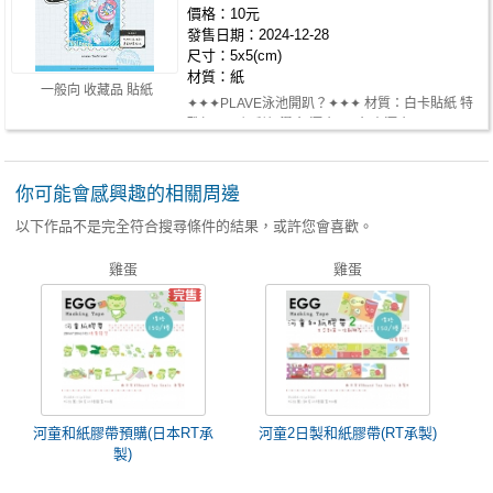
價格：10元
發售日期：2024-12-28
尺寸：5x5(cm)
材質：紙
一般向 收藏品 貼紙
✦✦✦PLAVE泳池開趴？✦✦✦ 材質：白卡貼紙 特
殊加工：銀彩虹燙金 漂亮line負責漂亮~ …
你可能會感興趣的相關周邊
以下作品不是完全符合搜尋條件的結果，或許您會喜歡。
雞蛋
雞蛋
河童和紙膠帶預購(日本RT承
河童2日製和紙膠帶(RT承製)
製)