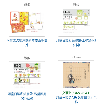
雞蛋
雞蛋
河童柴犬獨角獸新年雙面明信
河童日製和紙膠帶-上學篇(RT
片
承製)
rokuku
雞蛋
文豪とアルケミスト
河童日製和紙膠帶-馬戲團篇
河童＋匿名A氏 透明壓克力吊
(RT承製)
飾