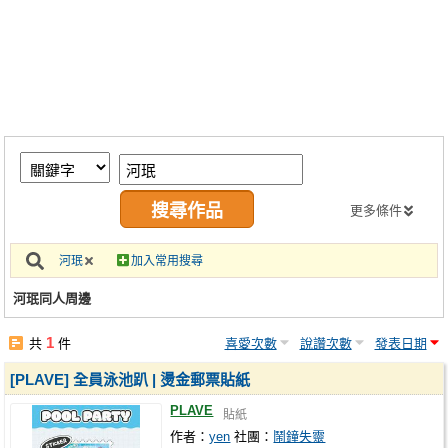
同人社團
工作委託
同人宣傳看板
繪圖藝廊
交流中心
攤位轉讓區
更多條件
會員功能選單
河珉
加入常用搜尋
會員中心
河珉同人周邊
註冊會員
1
共
件
喜愛次數
說讚次數
發表日期
登入
[PLAVE] 全員泳池趴 | 燙金郵票貼紙
PLAVE
貼紙
作者：
yen
社團：
鬧鐘失靈