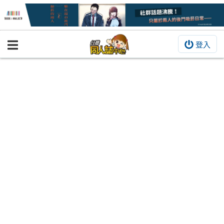
登入
BOOKY書集倉庫
同人作品
同人誌
同人周邊
同人數位作品
活動&消息
同人誌活動
最新消息
同人相關店家
宣傳&交流