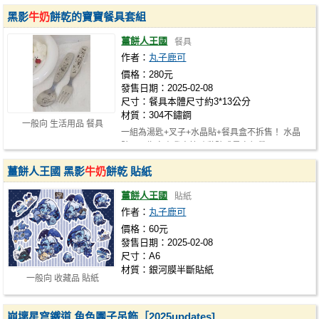
黑影
牛奶
餅乾的寶寶餐具套組
薑餅人王國
餐具
作者：
丸子鹿可
價格：280元
發售日期：2025-02-08
尺寸：餐具本體尺寸約3*13公分
材質：304不鏽鋼
一般向 生活用品 餐具
一組為湯匙+叉子+水晶貼+餐具盒不拆售！ 水晶
貼可以指定由我方協助黏貼或是自行帶…
薑餅人王國 黑影
牛奶
餅乾 貼紙
薑餅人王國
貼紙
作者：
丸子鹿可
價格：60元
發售日期：2025-02-08
尺寸：A6
材質：銀河膜半斷貼紙
一般向 收藏品 貼紙
崩壞星穹鐵道 角色團子吊飾［2025updates]