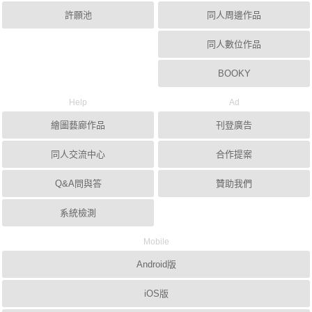
許願池
同人周邊作品
同人數位作品
BOOKY
Help
Ad
繪圖藝廊作品
刊登廣告
同人交流中心
合作提案
Q&A問與答
贊助我們
系統檢測
Mobile
Android版
iOS版