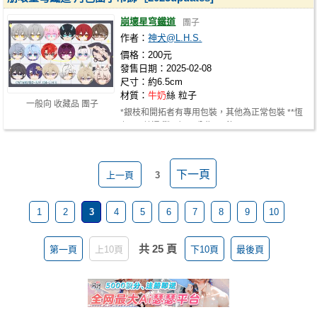
崩壞星穹鐵道
團子
作者：
神犬@L.H.S.
價格：200元
發售日期：2025-02-08
尺寸：約6.5cm
材質：
牛奶
絲 粒子
一般向 收藏品 團子
*銀枝和開拓者有專用包裝，其他為正常包裝 **恆
七set(普通/獸耳）不分售 ***飲月•…
下一頁
上一頁
3
1
2
3
4
5
6
7
8
9
10
共 25 頁
第一頁
上10頁
下10頁
最後頁