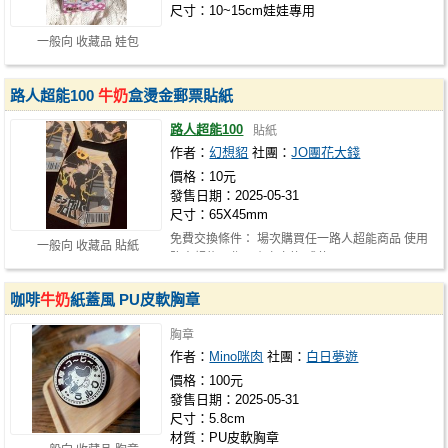
尺寸：10~15cm娃娃專用
一般向 收藏品 娃包
路人超能100
牛奶
盒燙金郵票貼紙
路人超能100
貼紙
作者：
幻想貂
社團：
JO團花大錢
價格：10元
發售日期：2025-05-31
尺寸：65X45mm
免費交換條件： 場次購買任一路人超能商品 使用
一般向 收藏品 貼紙
路人超能同作品小卡交換 或使用+10…
咖啡
牛奶
紙蓋風 PU皮軟胸章
胸章
作者：
Mino咪肉
社團：
白日夢遊
價格：100元
發售日期：2025-05-31
尺寸：5.8cm
材質：PU皮軟胸章