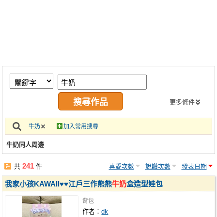
同人社團
工作委託
同人宣傳看板
繪圖藝廊
交流中心
攤位轉讓區
更多條件
會員功能選單
牛奶
加入常用搜尋
會員中心
牛奶同人周邊
註冊會員
241
共
件
喜愛次數
說讚次數
發表日期
登入
我家小孩KAWAII♥♥江戶三作熊熊
牛奶
盒造型娃包
背包
作者：
dk