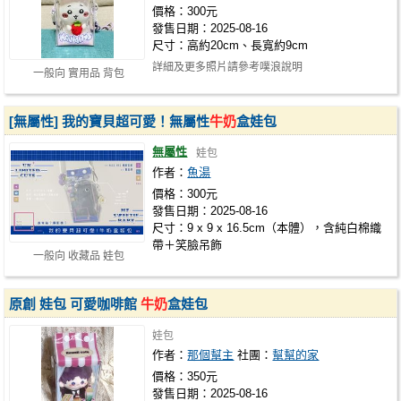
價格：300元
發售日期：2025-08-16
尺寸：高約20cm、長寬約9cm
詳細及更多照片請參考噗浪說明
一般向 實用品 背包
https://www.plurk.com/p/3hj6gxarrw
[無屬性] 我的寶貝超可愛！無屬性
牛奶
盒娃包
無屬性
娃包
作者：
魚湯
價格：300元
發售日期：2025-08-16
尺寸：9 x 9 x 16.5cm（本體），含純白棉織
帶＋笑臉吊飾
一般向 收藏品 娃包
原創 娃包 可愛咖啡館
牛奶
盒娃包
娃包
作者：
那個幫主
社團：
幫幫的家
價格：350元
發售日期：2025-08-16