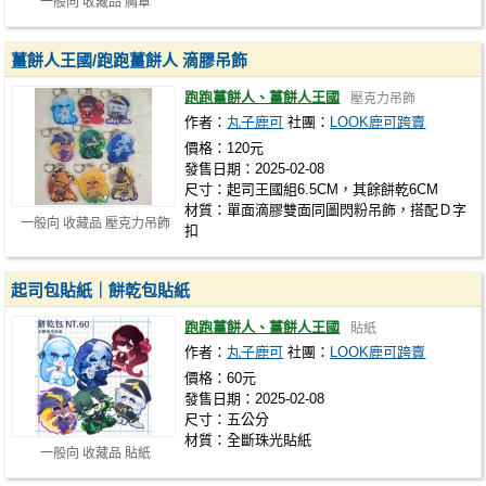
一般向 收藏品 胸章
薑餅人王國/跑跑薑餅人 滴膠吊飾
跑跑薑餅人、薑餅人王國
壓克力吊飾
作者：
丸子鹿可
社團：
LOOK鹿可跨賣
價格：120元
發售日期：2025-02-08
尺寸：起司王國組6.5CM，其餘餅乾6CM
材質：單面滴膠雙面同圖閃粉吊飾，搭配Ｄ字
一般向 收藏品 壓克力吊飾
扣
起司包貼紙｜餅乾包貼紙
跑跑薑餅人、薑餅人王國
貼紙
作者：
丸子鹿可
社團：
LOOK鹿可跨賣
價格：60元
發售日期：2025-02-08
尺寸：五公分
材質：全斷珠光貼紙
一般向 收藏品 貼紙