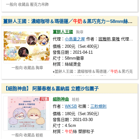
一般向 收藏品 壓克力吊飾
薑餅人王國：濃縮咖啡＆瑪德蓮／
牛奶
＆黑巧克力－58mm絲絨燙金徽章組
薑餅人王國
胸章
代理：
小鳥巢之屋
作者：
班雅明,童唯
代理社團：
價格：200元（Set:400元）
發售日期：2021-04-11
尺寸：58mm徽章
材質：絲絨燙金
一般向 收藏品 胸章
♦薑餅人王國：濃縮咖啡＆瑪德蓮／
牛奶
＆黑巧克
力－58mm絲絨燙金徽章組 ♦規格／58m…
【細胞神曲】 阿藤春樹＆嘉納扇 立體沙包團子
細胞神曲
娃娃
作者：
WKSB
社團：
三秒規則
價格：180元（Set:350元）
發售日期：2021-03-30
尺寸：4.5cm
材質：
牛奶
絲 塑膠粒子
一般向 收藏品 娃娃