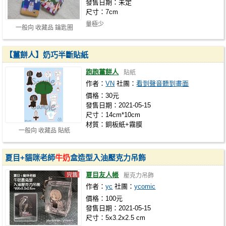
發售日期：未定
尺寸：7cm
量極少
一般向 收藏品 鑰匙圈
【薑餅人】奶巧半斷貼紙
跑跑薑餅人
貼紙
作者：
VN
社團：
看到聲音聽到畫面
價格：30元
發售日期：2021-05-15
尺寸：14cm*10cm
材質：銅板紙+霧膜
一般向 收藏品 貼紙
夏目+貓咪老師
牛奶
盒造型入油壓克力吊飾
夏目友人帳
壓克力吊飾
作者：
yc
社團：
ycomic
價格：100元
發售日期：2021-05-15
尺寸：5x3.2x2.5 cm