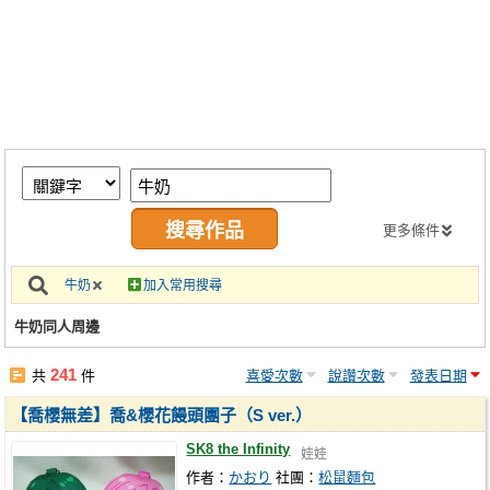
同人社團
工作委託
同人宣傳看板
繪圖藝廊
交流中心
攤位轉讓區
更多條件
會員功能選單
牛奶
加入常用搜尋
會員中心
牛奶同人周邊
註冊會員
241
共
件
喜愛次數
說讚次數
發表日期
登入
【喬櫻無差】喬&櫻花饅頭團子（S ver.）
SK8 the Infinity
娃娃
作者：
かおり
社團：
松鼠麵包