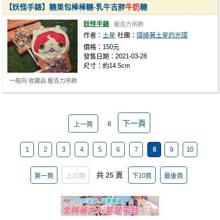
【妖怪手錶】糖果包棒棒糖-乳牛吉胖
牛奶
糖
妖怪手錶
壓克力吊飾
作者：
土星
社團：
環繞著土星的光環
價格：150元
發售日期：2021-03-28
尺寸：約14.5cm
一般向 收藏品 壓克力吊飾
下一頁
上一頁
8
1
2
3
4
5
6
7
8
9
10
共 25 頁
第一頁
上10頁
下10頁
最後頁