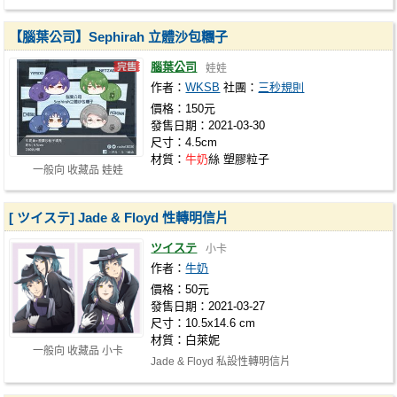
【腦葉公司】Sephirah 立體沙包糰子
腦葉公司
娃娃
作者：
WKSB
社團：
三秒規則
價格：150元
發售日期：2021-03-30
尺寸：4.5cm
材質：
牛奶
絲 塑膠粒子
一般向 收藏品 娃娃
[ ツイステ] Jade & Floyd 性轉明信片
ツイステ
小卡
作者：
牛奶
價格：50元
發售日期：2021-03-27
尺寸：10.5x14.6 cm
材質：白萊妮
一般向 收藏品 小卡
Jade & Floyd 私設性轉明信片