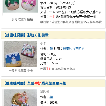
價格：300元（Set:300元）
發售日期：2021-06-13
尺寸：6~6.5cm左右，跟官方饅頭大小差不多
材質：
牛奶
絲+塑膠沙粒子填充+珠鍊一條
一般向 收藏品 娃娃
噗浪線上場會進行再販調查 通販會+5元轉帳/雜費
---
【蜂蜜味房間】彩虹方形徽章
小卡
作者：
40
社團：
雞蛋沙拉三明治
價格：60元
發售日期：未定
尺寸：5.5cm
牧場
牛奶
盒款/馬戲團魔術款
一般向 收藏品 小卡
【蜂蜜味房間】草莓
牛奶
貓充氣星星吊飾
鑰匙圈
作者：
40
價格：160元