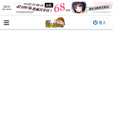
登入
BOOKY書集倉庫
同人作品
同人誌
同人周邊
同人數位作品
活動&消息
同人誌活動
最新消息
同人相關店家
宣傳&交流