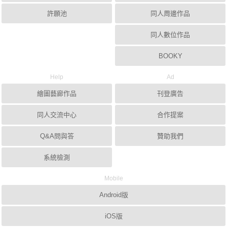
許願池
同人周邊作品
同人數位作品
BOOKY
Help
Ad
繪圖藝廊作品
刊登廣告
同人交流中心
合作提案
Q&A問與答
贊助我們
系統檢測
Mobile
Android版
iOS版