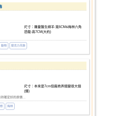
飾
尺寸：羅曼醫生綿羊-寬6CM&梅林六角
恐龍-高7CM(大約)
動物
壓克力吊飾
尺寸：本來是7cm但廠商弄錯變很大個
(爆)
維持著定好的原價…
修
梅林