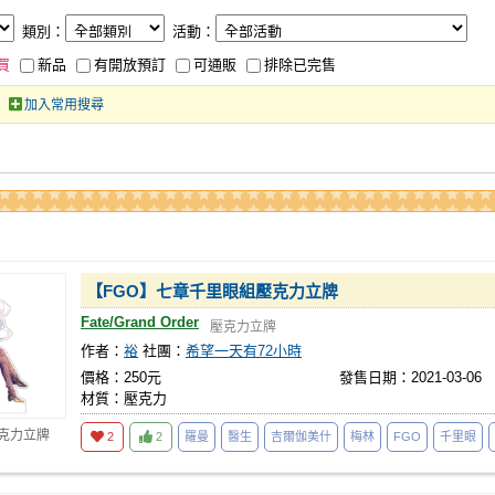
類別：
活動：
買
新品
有開放預訂
可通販
排除已完售
加入常用搜尋
【FGO】七章千里眼組壓克力立牌
Fate/Grand Order
壓克力立牌
作者：
裕
社團：
希望一天有72小時
價格：250元
發售日期：2021-03-06
材質：壓克力
壓克力立牌
2
2
羅曼
醫生
吉爾伽美什
梅林
FGO
千里眼