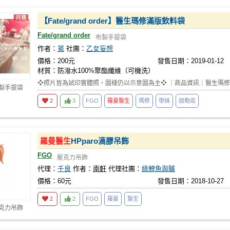
【Fate/grand order】醫生瑪修滿版飲料袋
Fate/grand order
布製手提袋
作者：
蔫
社團：
乙女妄想
價格：200元
發售日期：2019-01-12
材質：防潑水100%聚酯纖維（可機洗）
❖照片皆為試印實體照，圖樣仍以示意圖為主❖ ｜商品資訊｜醫生瑪修
布製手提袋
2
3
FGO
羅曼醫生
瑪修
學妹
迦勒底
羅曼醫生
HPparo滴膠吊飾
FGO
壓克力吊飾
代理：
千良
作者：
南軒
代理社團：
綠鯉魚與驢
價格：60元
發售日期：2018-10-27
2
2
FGO
羅曼
醫生
壓克力吊飾