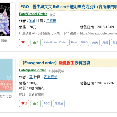
FGO - 醫生與芙芙 5x5 cm不透明壓克力別針(含所羅門
Fate/Grand Order
徽章
作者：
Yuri
社團：
千紙鶴
價格：70元
發售日期：2018-12-09
印量調查中，有興趣的可以填一下^^ 謝謝。 https://docs.google.com/for
 徽章
1
1
Fate/Grand Order
Fate
FGO
芙芙
羅曼
醫
【Fate/grand order】
羅曼醫生
飲料提袋
Fate/grand order
布製手提袋
作者：
蔫
社團：
乙女妄想
價格：200元
發售日期：2018-08-26
材質：8盎司帆布
8/22：更新實物照
布製手提袋
2
3
FGO
羅馬尼