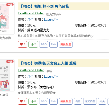
【FGO】抓抓 抓不到 角色吊飾
Fate/Grand Order
壓克力吊飾
作者：
月伊
社團：
LaLune*＊
價格：160元
發售日期：2018-03-03
材質：雙面透明壓克力
私心欺負醫生的壓克力吊飾，以後可能還會增加別的角色(?
壓克力吊飾
3
2
FGO
Fate
羅曼醫生
【FGO】迦勒底/天文台五人組 筆袋
Fate/Grand Order
筆袋
作者：
月伊
社團：
LaLune*＊
價格：140元
發售日期：2018-03-03
材質：潛水布（黑色內裡）
★滿滿私心的天文台組筆袋★
品 筆袋
7
6
FGO
Fate
羅曼醫生
瑪修
達文西醬
芙芙