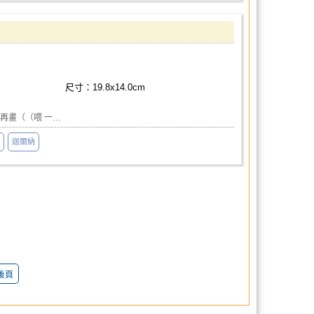
尺寸：19.8x14.0cm
再畫（（喂 一…
迦爾納
後頁