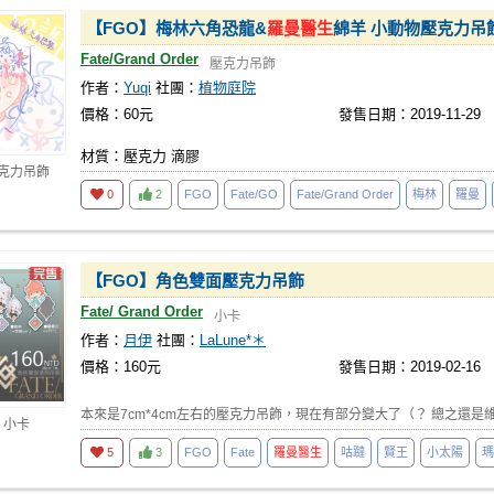
【FGO】梅林六角恐龍&
羅曼醫生
綿羊 小動物壓克力吊
Fate/Grand Order
壓克力吊飾
作者：
Yuqi
社團：
植物庭院
價格：60元
發售日期：2019-11-29
材質：壓克力 滴膠
壓克力吊飾
0
2
FGO
Fate/GO
Fate/Grand Order
梅林
羅曼
【FGO】角色雙面壓克力吊飾
Fate/ Grand Order
小卡
作者：
月伊
社團：
LaLune*＊
價格：160元
發售日期：2019-02-16
本來是7cm*4cm左右的壓克力吊飾，現在有部分變大了（？ 總之還是
 小卡
5
3
FGO
Fate
羅曼醫生
咕躂
賢王
小太陽
瑪