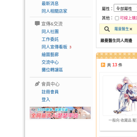
最新消息
屬性：
同人相關店家
其他：
可線上購
宣傳&交流
羅曼醫生
同人社團
工作委託
羅曼醫生同人周邊
同人宣傳看板
3
繪圖藝廊
交流中心
13
共
件
攤位轉讓區
會員中心
註冊會員
登入
一般向 收藏品 