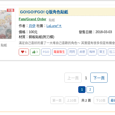
GO!GO!FGO! Q版角色貼紙
Fate/Grand Order
貼紙
作者：
月伊
社團：
LaLune*＊
價格：100元
發售日期：2018-03-03
材質：銅板貼紙(附刀模)
滿足自己喜好的畫了一大堆自己喜歡的角色～ 其實還有很多但是有機會
 貼紙
6
3
FGO
羅曼醫生
閃閃
貞德
梅林
賢王
拉二
上一頁
1
下一頁
1
2
第一頁
上10頁
共 2 頁
下10頁
最