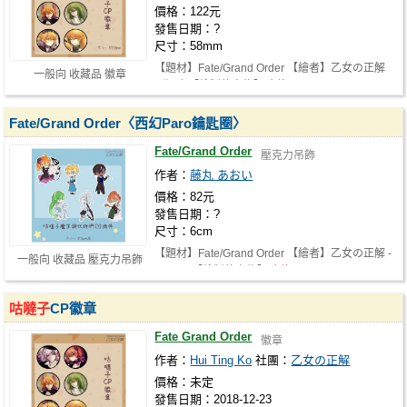
價格：122元
發售日期：?
尺寸：58mm
【題材】Fate/Grand Order 【繪者】乙女の正解
一般向 收藏品 徽章
– 翔鴉 【繪製的人物】
咕噠子
, 亞…
Fate/Grand Order〈西幻Paro鑰匙圈〉
Fate/Grand Order
壓克力吊飾
作者：
藤丸 あおい
價格：82元
發售日期：?
尺寸：6cm
【題材】Fate/Grand Order 【繪者】乙女の正解 -
一般向 收藏品 壓克力吊飾
KIMILA 【繪製的人物】
咕噠子
, …
咕噠子
CP徽章
Fate Grand Order
徽章
作者：
Hui Ting Ko
社團：
乙女の正解
價格：未定
發售日期：2018-12-23