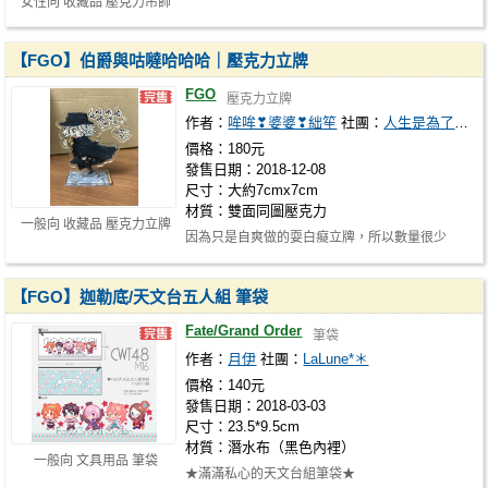
女性向 收藏品 壓克力吊飾
【FGO】伯爵與咕噠哈哈哈｜壓克力立牌
FGO
壓克力立牌
作者：
哞哞❣婆婆❣絀笙
社團：
人生是為了蛋而活
價格：180元
發售日期：2018-12-08
尺寸：大約7cmx7cm
材質：雙面同圖壓克力
一般向 收藏品 壓克力立牌
因為只是自爽做的耍白癡立牌，所以數量很少
【FGO】迦勒底/天文台五人組 筆袋
Fate/Grand Order
筆袋
作者：
月伊
社團：
LaLune*＊
價格：140元
發售日期：2018-03-03
尺寸：23.5*9.5cm
材質：潛水布（黑色內裡）
一般向 文具用品 筆袋
★滿滿私心的天文台組筆袋★