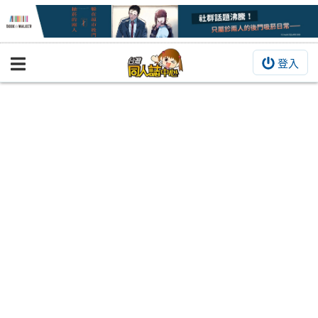
登入
BOOKY書集倉庫
同人作品
同人誌
同人周邊
同人數位作品
活動&消息
同人誌活動
最新消息
同人相關店家
宣傳&交流