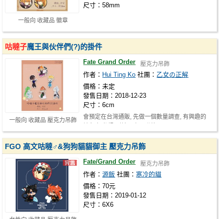
尺寸：58mm
一般向 收藏品 徽章
咕噠子
魔王與伙伴們(?)的掛件
Fate Grand Order
壓克力吊飾
作者：
Hui Ting Ko
社團：
乙女の正解
價格：未定
發售日期：2018-12-23
尺寸：6cm
會預定在台灣通販, 先做一個數量調查, 有興趣的
一般向 收藏品 壓克力吊飾
請留言/私訊/到社團專頁聯絡: https…
FGO 高文咕噠♂&狗狗貓貓御主 壓克力吊飾
Fate/Grand Order
壓克力吊飾
作者：
源飯
社團：
寒冷的貓
價格：70元
發售日期：2019-01-12
尺寸：6X6