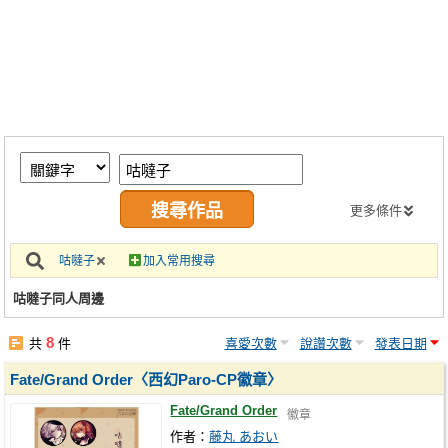
同人社團
工作委託
同人宣傳看板
繪圖藝廊
交流中心
攤位轉讓區
更多條件
會員功能選單
咕噠子
加入常用搜尋
會員中心
咕噠子同人周邊
註冊會員
8
共
件
喜愛次數
說讚次數
發表日期
登入
Fate/Grand Order〈西幻Paro-CP徽章〉
Fate/Grand Order
徽章
作者：
藤丸 あおい