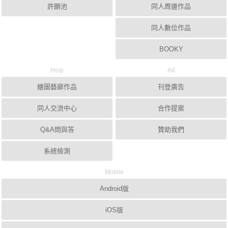
許願池
同人周邊作品
同人數位作品
BOOKY
Help
Ad
繪圖藝廊作品
刊登廣告
同人交流中心
合作提案
Q&A問與答
贊助我們
系統檢測
Mobile
Android版
iOS版