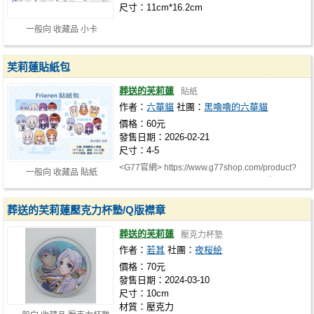
尺寸：11cm*16.2cm
一般向 收藏品 小卡
芙莉蓮貼紙包
葬送的芙莉蓮
貼紙
作者：
六華貓
社團：
黑嚕嚕的六華貓
價格：60元
發售日期：2026-02-21
尺寸：4-5
<G77官網> https://www.g77shop.com/product?
一般向 收藏品 貼紙
area=1&type=5&search=1&searchStr=六…
葬送的芙莉蓮壓克力杯塾/Q版襟章
葬送的芙莉蓮
壓克力杯塾
作者：
若其
社團：
夜桜絵
價格：70元
發售日期：2024-03-10
尺寸：10cm
材質：壓克力