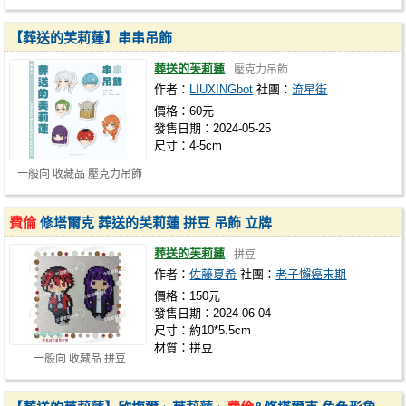
【葬送的芙莉蓮】串串吊飾
葬送的芙莉蓮
壓克力吊飾
作者：
LIUXINGbot
社團：
流星街
價格：60元
發售日期：2024-05-25
尺寸：4-5cm
一般向 收藏品 壓克力吊飾
費倫
修塔爾克 葬送的芙莉蓮 拼豆 吊飾 立牌
葬送的芙莉蓮
拼豆
作者：
佐藤夏希
社團：
老子懶癌末期
價格：150元
發售日期：2024-06-04
尺寸：約10*5.5cm
材質：拼豆
一般向 收藏品 拼豆