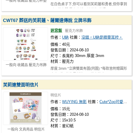
一般向 收藏品 壓克力杯塾
在白色桌子下,你可以看到芙莉蓮和勇者,但你拿到
到日常空間,勇者會透明地消失 繪師…
CWT67 葬送的芙莉蓮、薩爾達傳說 立牌吊飾
迷宮飯
壓克力吊飾
作者：
U納
社團：
沒錯，U納是精靈耳控。
價格：40元
發售日期：2024-08-10
尺寸：長寬約 30mm 厚度:3mm
材質：壓克力
一般向 收藏品 壓克力吊飾
厚度:3mm *立牌雙面有圖(同圖) *每款皆附贈圓形
底座 *此3款為最新款，可當立牌也可…
芙莉連雙面明信片
明信片
作者：
WUYING 無影
社團：
Cute*Zoo可愛動物園
價格：15元
發售日期：2024-08-10
尺寸：15x10.5
材質：星幻紙
一般向 文具用品 明信片