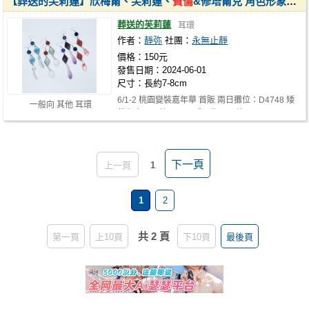
【葬送的芙莉蓮】欣梅爾、芙莉蓮、
費倫
&修塔爾克 角色形象概念耳環
葬送的芙莉蓮
耳環
作者：
靜弥
社團：
永無止靜
價格：150元
發售日期：2024-06-01
尺寸：長約7-8cm
6/1-2 桃園變裝嘉年華 首販 兩日攤位：D4748 矮
一般向 其他 耳環
袋鼠今天喝茶了嗎？ 手工作品，差…
下一頁
上一頁
1
1
2
共 2 頁
第一頁
上10頁
下10頁
最後頁