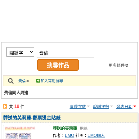
同人社團
工作委託
同人宣傳看板
繪圖藝廊
交流中心
攤位轉讓區
更多條件
會員功能選單
費倫
加入常用搜尋
會員中心
費倫同人周邊
註冊會員
19
共
件
喜愛次數
說讚次數
發表日期
登入
葬送的芙莉蓮-郵票燙金貼紙
葬送的芙莉蓮
貼紙
作者：
EMO
社團：
EMO個人