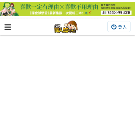
登入
BOOKY書集倉庫
同人作品
同人誌
同人周邊
同人數位作品
活動&消息
同人誌活動
最新消息
同人相關店家
宣傳&交流