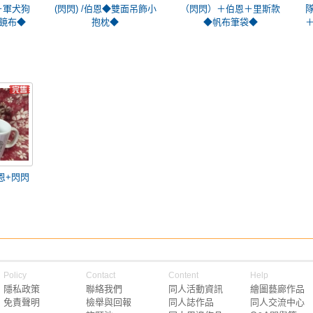
＋軍犬狗
(閃閃) /伯恩◆雙面吊飾小
（閃閃）＋伯恩＋里斯款
鏡布◆
抱枕◆
◆帆布筆袋◆
伯恩+閃閃
Policy
Contact
Content
Help
隱私政策
聯絡我們
同人活動資訊
繪圖藝廊作品
免責聲明
檢舉與回報
同人誌作品
同人交流中心