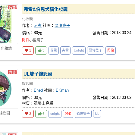
弗雷&伯恩犬貓化妝鏡
化妝鏡
作者：
阿夾
社團：
冷凍夾子
價格：80元
發售日期：2013-03-24
閃伯
小型鏡子
 化妝鏡
1
3
伯恩
弗雷
Unlight
恐怖雙子
閃伯
UL雙子鑰匙圈
鑰匙圈
作者：
Ened
社團：
EKman
價格：30元
發售日期：2013-03-02
材質：塑膠上亮膜
 鑰匙圈
2
6
unlight
閃伯
恐怖雙子
UL