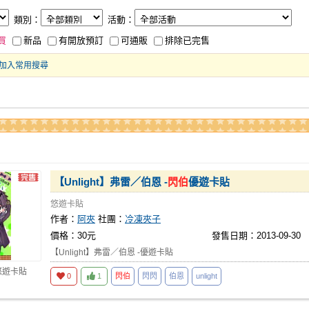
類別：
活動：
買
新品
有開放預訂
可通販
排除已完售
加入常用搜尋
【Unlight】弗雷／伯恩 -
閃伯
優遊卡貼
悠遊卡貼
作者：
阿夾
社團：
冷凍夾子
價格：30元
發售日期：2013-09-30
【Unlight】弗雷／伯恩 -優遊卡貼
悠遊卡貼
0
1
閃伯
閃閃
伯恩
unlight