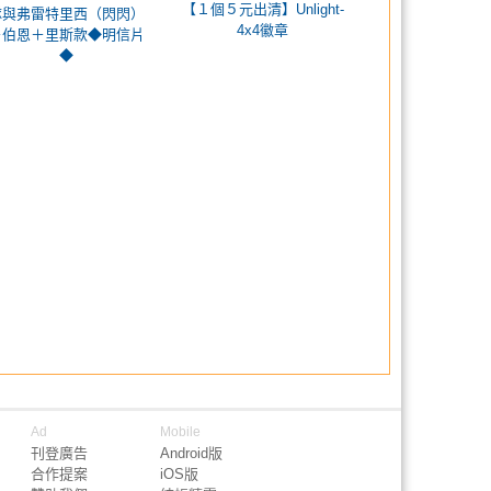
【１個５元出清】Unlight-
隊與弗雷特里西（閃閃）
4x4徽章
＋伯恩＋里斯款◆明信片
◆
Ad
Mobile
刊登廣告
Android版
合作提案
iOS版