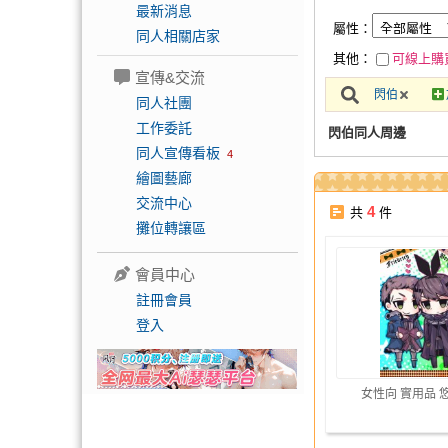
最新消息
屬性：
同人相關店家
其他：
可線上購
宣傳&交流
閃伯
同人社團
工作委託
閃伯同人周邊
同人宣傳看板
4
繪圖藝廊
交流中心
4
共
件
攤位轉讓區
會員中心
註冊會員
登入
女性向 實用品 