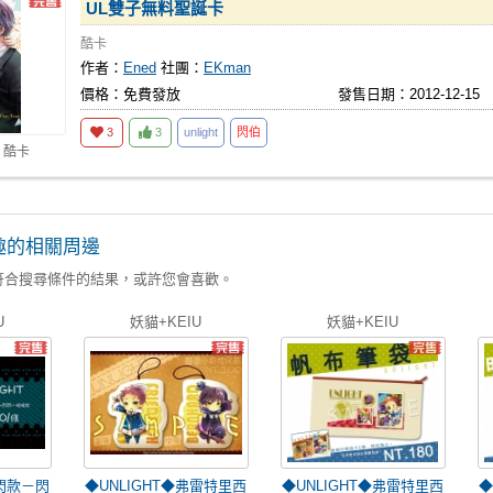
UL雙子無料聖誕卡
酷卡
作者：
Ened
社團：
EKman
價格：免費發放
發售日期：2012-12-15
3
3
unlight
閃伯
 酷卡
趣的相關周邊
符合搜尋條件的結果，或許您會喜歡。
U
妖貓+KEIU
妖貓+KEIU
閃閃款－閃
◆UNLIGHT◆弗雷特里西
◆UNLIGHT◆弗雷特里西
◆