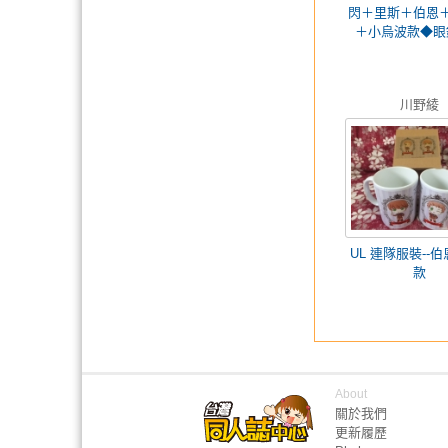
閃＋里斯＋伯恩
＋小烏波款◆眼
川野綾
UL 連隊服裝--
款
About
關於我們
更新履歷