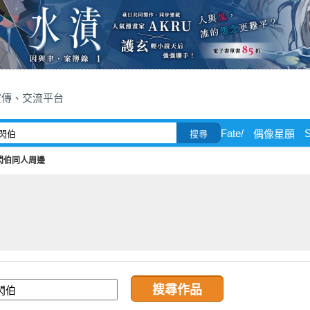
宣傳、交流平台
Fate/
偶像星願
搜尋
閃伯同人周邊