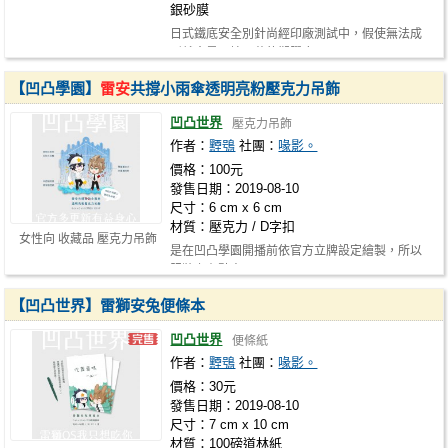
銀砂膜
日式鐵底安全別針尚經印廠測試中，假使無法成
形就會是原始工藝的塑膠底。
【凹凸學園】
雷安
共撐小雨傘透明亮粉壓克力吊飾
凹凸世界
壓克力吊飾
作者：
黫鴞
社團：
喙影。
價格：100元
發售日期：2019-08-10
尺寸：6 cm x 6 cm
材質：壓克力 / D字扣
女性向 收藏品 壓克力吊飾
是在凹凸學園開播前依官方立牌設定繪製，所以
服裝上有點出入！
【凹凸世界】雷獅安兔便條本
凹凸世界
便條紙
作者：
黫鴞
社團：
喙影。
價格：30元
發售日期：2019-08-10
尺寸：7 cm x 10 cm
材質：100磅道林紙