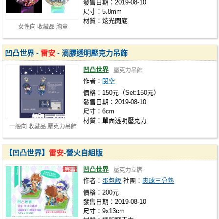
發售日期：2019-08-10
尺寸：5.8mm
材質：炫光閃底
女性向 收藏品 胸章
凹凸世界 -
雷安
- 滴膠透明壓克力吊飾
凹凸世界
壓克力吊飾
作者：
閔空
價格：150元（Set:150元）
發售日期：2019-08-10
尺寸：6cm
材質：單面透明壓克力
一般向 收藏品 壓克力吊飾
【凹凸世界】
雷安
-營火自組版
凹凸世界
壓克力立牌
作者：
蛋包飯
社團：
肉球三分熟
價格：200元
發售日期：2019-08-10
尺寸：9x13cm