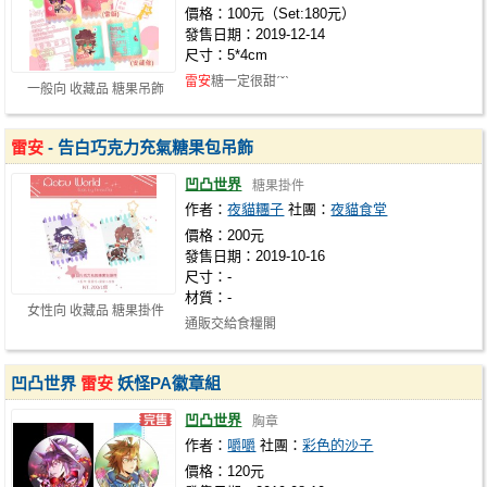
價格：100元（Set:180元）
發售日期：2019-12-14
尺寸：5*4cm
雷安
糖一定很甜ˊˇˋ
一般向 收藏品 糖果吊飾
雷安
- 告白巧克力充氣糖果包吊飾
凹凸世界
糖果掛件
作者：
夜貓糰子
社團：
夜貓食堂
價格：200元
發售日期：2019-10-16
尺寸：-
材質：-
女性向 收藏品 糖果掛件
通販交給食糧閣
凹凸世界
雷安
妖怪PA徽章組
凹凸世界
胸章
作者：
嚼嚼
社團：
彩色的沙子
價格：120元