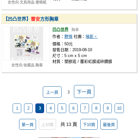
女性向 文具用品 便條紙
【凹凸世界】
雷安
方形胸章
凹凸世界
胸章
作者：
黫鴞
社團：
喙影。
價格：50元
發售日期：2019-08-10
尺寸：5 cm x 5 cm
材質：塑膠底 / 覆彩虹膜或碎鑽膜
女性向 收藏品 胸章
下一頁
上一頁
3
1
2
3
4
5
6
7
8
9
10
共 13 頁
第一頁
上10頁
下10頁
最後頁