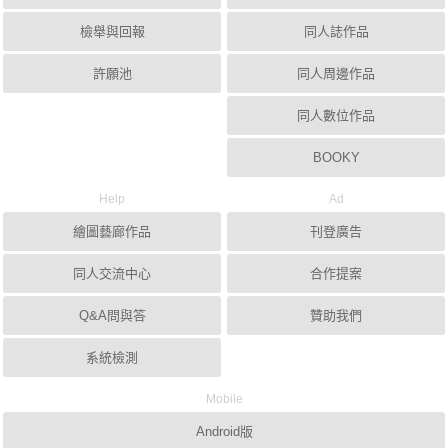
檢舉與回報
同人誌作品
許願池
同人周邊作品
同人數位作品
BOOKY
Help
Ad
繪圖藝廊作品
刊登廣告
同人交流中心
合作提案
Q&A問與答
贊助我們
系統檢測
Mobile
Android版