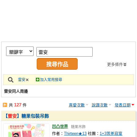
同人社團
工作委託
同人宣傳看板
繪圖藝廊
交流中心
攤位轉讓區
更多條件
會員功能選單
雷安
加入常用搜尋
會員中心
雷安同人周邊
註冊會員
127
共
件
喜愛次數
說讚次數
發表日期
登入
【
雷安
】糖果包裝吊飾
凹凸世界
糖果吊飾
作者：
Thirteen★13
社團：
1+3等差寂寞