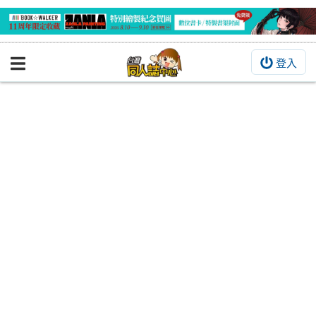
登入
BOOKY書集倉庫
同人作品
同人誌
同人周邊
同人數位作品
活動&消息
同人誌活動
最新消息
同人相關店家
宣傳&交流