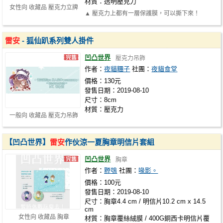
材質：透明壓克力
女性向 收藏品 壓克力立牌
▲ 壓克力上都有一層保護膜，可以撕下來！
雷安
- 狐仙趴系列雙人掛件
凹凸世界
壓克力吊飾
作者：
夜貓糰子
社團：
夜貓食堂
價格：130元
發售日期：2019-08-10
尺寸：8cm
材質：壓克力
一般向 收藏品 壓克力吊飾
【凹凸世界】
雷安
作伙涼一夏胸章明信片套組
凹凸世界
胸章
作者：
黫鴞
社團：
喙影。
價格：100元
發售日期：2019-08-10
尺寸：胸章4.4 cm / 明信片10.2 cm x 14.5
cm
女性向 收藏品 胸章
材質：胸章覆絲絨膜 / 400G銅西卡明信片覆