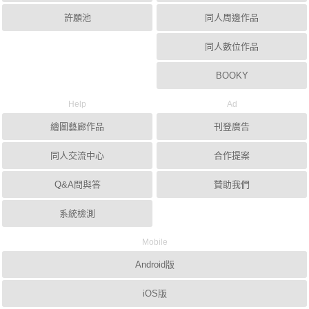
許願池
同人周邊作品
同人數位作品
BOOKY
Help
Ad
繪圖藝廊作品
刊登廣告
同人交流中心
合作提案
Q&A問與答
贊助我們
系統檢測
Mobile
Android版
iOS版