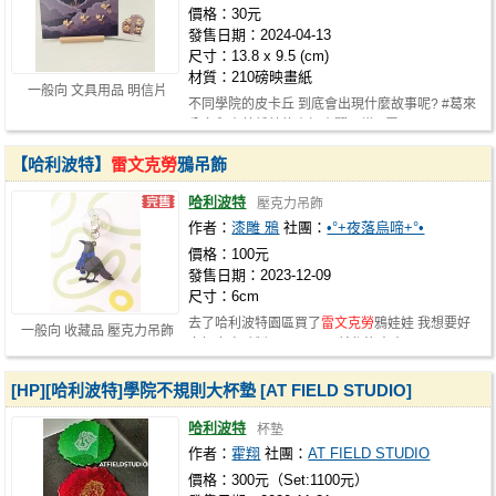
價格：30元
發售日期：2024-04-13
尺寸：13.8 x 9.5 (cm)
材質：210磅映畫紙
一般向 文具用品 明信片
不同學院的皮卡丘 到底會出現什麼故事呢? #葛來
分多和史萊哲林的小打小鬧日常 #雷…
【哈利波特】
雷文克勞
鴉吊飾
哈利波特
壓克力吊飾
作者：
漆雕 鴉
社團：
•°+夜落烏啼+°•
價格：100元
發售日期：2023-12-09
尺寸：6cm
去了哈利波特園區買了
雷文克勞
鴉娃娃 我想要好
一般向 收藏品 壓克力吊飾
多好多烏鴉製品！！！ 既然都沒人出…
[HP][哈利波特]學院不規則大杯墊 [AT FIELD STUDIO]
哈利波特
杯墊
作者：
霍翔
社團：
AT FIELD STUDIO
價格：300元（Set:1100元）