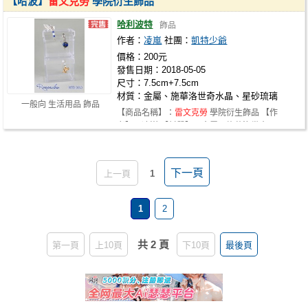
【哈波】
雷文克勞
學院衍生飾品
哈利波特
飾品
作者：
凌嵐
社團：
凱特少爺
價格：200元
發售日期：2018-05-05
尺寸：7.5cm+7.5cm
材質：金屬、施華洛世奇水晶、星砂琉璃
一般向 生活用品 飾品
【商品名稱】：
雷文克勞
學院衍生飾品 【作
者】：凌嵐 【材質】：金屬、施華洛世奇…
下一頁
上一頁
1
1
2
共 2 頁
第一頁
上10頁
下10頁
最後頁