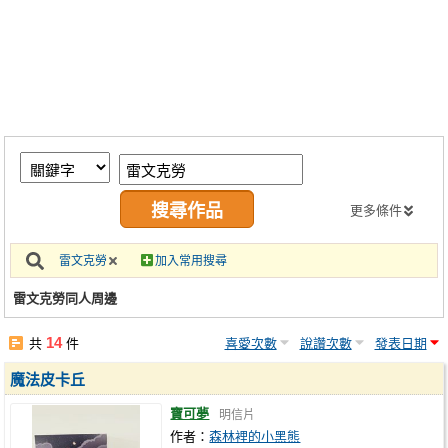
同人社團
工作委託
同人宣傳看板
繪圖藝廊
交流中心
攤位轉讓區
更多條件
會員功能選單
雷文克勞
加入常用搜尋
會員中心
雷文克勞同人周邊
註冊會員
14
共
件
喜愛次數
說讚次數
發表日期
登入
魔法皮卡丘
寶可夢
明信片
作者：
森林裡的小黑熊