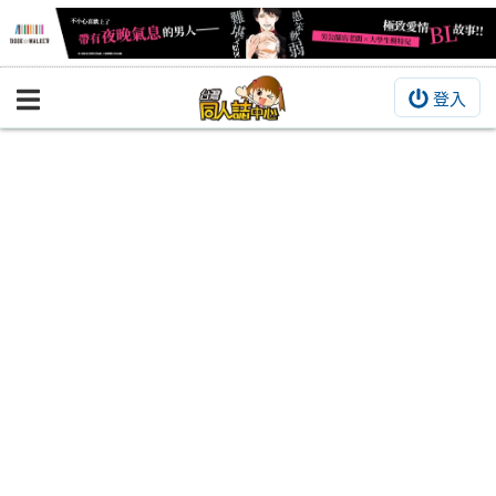
登入
BOOKY書集倉庫
同人作品
同人誌
同人周邊
同人數位作品
活動&消息
同人誌活動
最新消息
同人相關店家
宣傳&交流