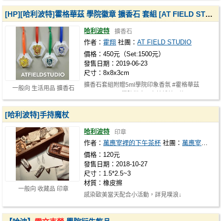
[HP][哈利波特]霍格華茲 學院徽章 擴香石 套組 [AT FIELD STUDIO]
哈利波特
擴香石
作者：
霍翔
社團：
AT FIELD STUDIO
價格：450元（Set:1500元）
發售日期：2019-06-23
尺寸：8x8x3cm
擴香石套組附贈5ml學院印象香氛 #霍格華茲
一般向 生活用品 擴香石
#harrypotter #學院徽章 #史萊哲林 #葛…
[哈利波特]手持魔杖
哈利波特
印章
作者：
萬應室裡的下午茶杯
社團：
萬應室裡的下午茶杯
價格：120元
發售日期：2018-10-27
尺寸：1.5*2.5~3
材質：橡皮擦
一般向 收藏品 印章
感染歐美當天配合小活動，詳見噗浪↓
https://www.plurk.com/p/n09gqv