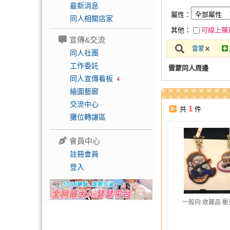
最新消息
屬性：
同人相關店家
其他：
可線上購
宣傳&交流
雷蒙
同人社團
工作委託
雷蒙同人周邊
同人宣傳看板
4
繪圖藝廊
交流中心
1
共
件
攤位轉讓區
會員中心
註冊會員
登入
一般向 收藏品 