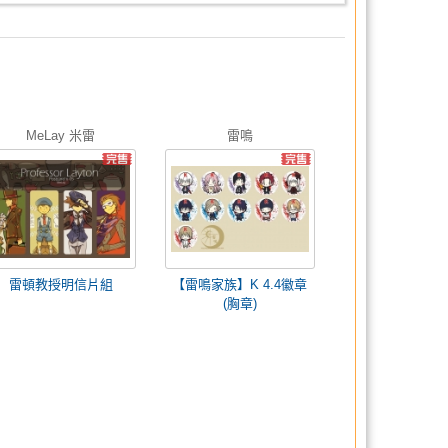
MeLay 米雷
雷鳴
雷頓教授明信片組
【雷鳴家族】K 4.4徽章
(胸章)