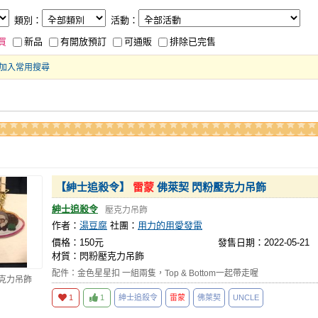
類別：
活動：
買
新品
有開放預訂
可通販
排除已完售
加入常用搜尋
【紳士追殺令】
雷蒙
佛萊契 閃粉壓克力吊飾
紳士追殺令
壓克力吊飾
作者：
湯豆腐
社團：
用力的用愛發電
價格：150元
發售日期：2022-05-21
材質：閃粉壓克力吊飾
配件：金色星星扣 一組兩隻，Top & Bottom一起帶走喔
壓克力吊飾
1
1
紳士追殺令
雷蒙
佛萊契
UNCLE