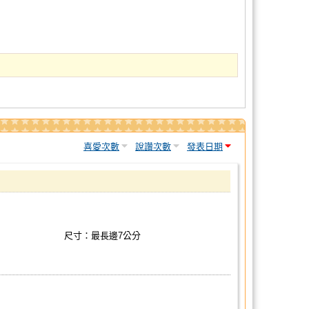
喜愛次數
說讚次數
發表日期
尺寸：最長邊7公分