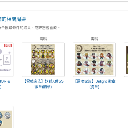
趣的相關周邊
符合搜尋條件的結果，或許您會喜歡。
雷鳴
雷鳴
OR &
【雷鳴家族】妖狐X僕SS
【雷鳴家族】Unlight 徽章
夾
徽章(胸章)
(胸章)