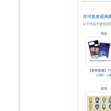
你可能會感興
以下作品不是完全
唯遙
【雷神索爾】TH
LOKI - L
雷鳴