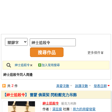
同人社團
工作委託
同人宣傳看板
繪圖藝廊
交流中心
攤位轉讓區
更多條件
會員功能選單
紳士追殺令
加入常用搜尋
會員中心
紳士追殺令同人周邊
註冊會員
2
共
件
喜愛次數
說讚次數
發表日期
登入
【
紳士追殺令
】 雷蒙 佛萊契 閃粉壓克力吊飾
紳士追殺令
壓克力吊飾
作者：
湯豆腐
社團：
用力的用愛發電