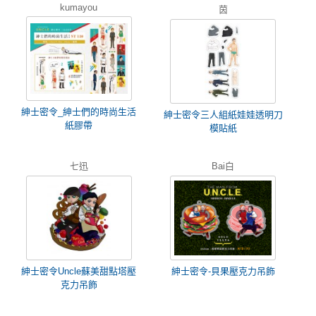
kumayou
茵
紳士密令_紳士們的時尚生活
紳士密令三人組紙娃娃透明刀
紙膠帶
模貼紙
七迅
Bai白
紳士密令Uncle蘇美甜點塔壓
紳士密令-貝果壓克力吊飾
克力吊飾