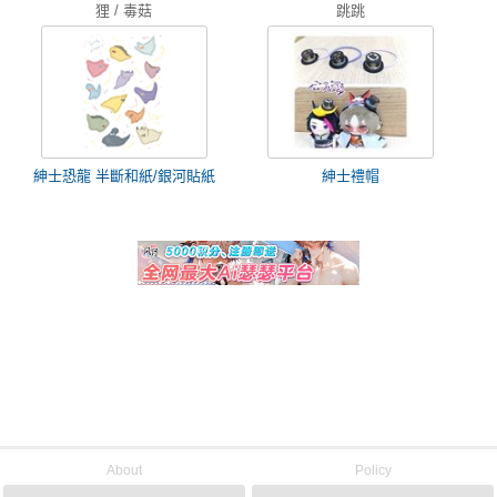
狸 / 毒菇
跳跳
紳士恐龍 半斷和紙/銀河貼紙
紳士禮帽
About
Policy