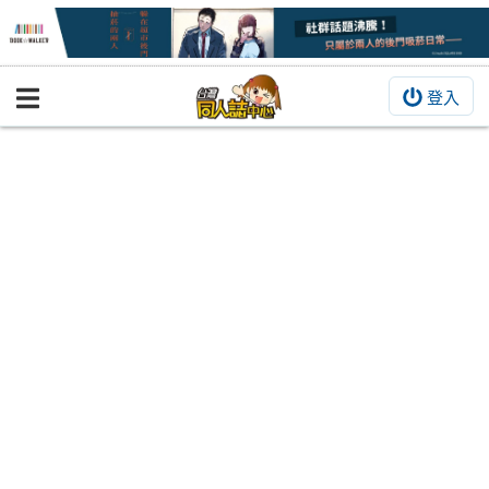
登入
BOOKY書集倉庫
同人作品
同人誌
同人周邊
同人數位作品
活動&消息
同人誌活動
最新消息
同人相關店家
宣傳&交流