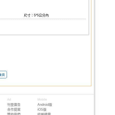
尺寸：5*5公分內
後頁
Ad
Mobile
刊登廣告
Android版
合作提案
iOS版
贊助我們
結帳精靈