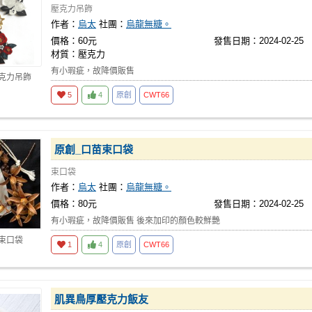
壓克力吊飾
作者：
烏太
社團：
烏龍無糖。
價格：60元
發售日期：2024-02-25
材質：壓克力
有小瑕疵，故降價販售
壓克力吊飾
5
4
原創
CWT66
原創_口苗束口袋
束口袋
作者：
烏太
社團：
烏龍無糖。
價格：80元
發售日期：2024-02-25
有小瑕疵，故降價販售 後來加印的顏色較鮮艷
 束口袋
1
4
原創
CWT66
肌異鳥厚壓克力飯友