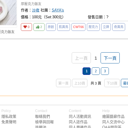
厚壓克力飯友
作者：
沙夜
社團：
SAYA's
價格：100元（Set:300元）
發售日期：?
0
2
原創
肌異鳥
CWT66
壓克力
立牌
奇異鳥
壓克力飯友
上一頁
1
下一頁
1
2
3
第一頁
上10頁
共 3 頁
下10頁
最
Policy
Contact
Content
Help
隱私政策
聯絡我們
同人活動資訊
繪圖藝廊作品
免責聲明
檢舉與回報
同人誌作品
同人交流中心
許願池
同人周邊作品
Q&A問與答