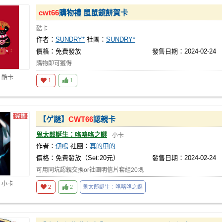
cwt66
購物禮 鼠鼠鏡餅賀卡
酷卡
作者：
SUNDRY*
社團：
SUNDRY*
價格：免費發放
發售日期：2024-02-24
購物即可獲得
 酷卡
1
1
【ゲ謎】
CWT66
認親卡
鬼太郎誕生：咯咯咯之謎
小卡
作者：
伊嗚
社團：
真的甲的
價格：免費發放（Set:20元）
發售日期：2024-02-24
可用同坑認親交換or社團明信片套組20塊
 小卡
2
2
鬼太郎誕生：咯咯咯之謎