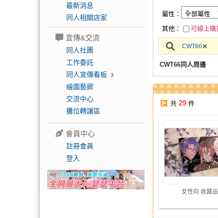
最新消息
屬性：
同人相關店家
其他：
可線上購
宣傳&交流
CWT66
同人社團
工作委託
CWT66同人周邊
同人宣傳看板
3
繪圖藝廊
交流中心
29
共
件
攤位轉讓區
會員中心
註冊會員
登入
女性向 收藏品