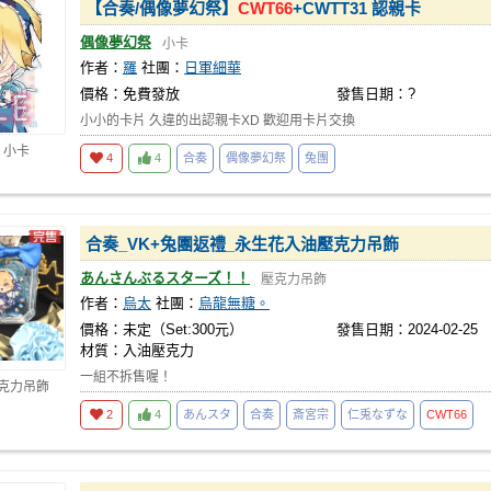
【合奏/偶像夢幻祭】
CWT66
+CWTT31 認親卡
偶像夢幻祭
小卡
作者：
羅
社團：
日軍細華
價格：免費發放
發售日期：?
小小的卡片 久違的出認親卡XD 歡迎用卡片交換
 小卡
4
4
合奏
偶像夢幻祭
兔團
合奏_VK+兔團返禮_永生花入油壓克力吊飾
あんさんぶるスターズ！！
壓克力吊飾
作者：
烏太
社團：
烏龍無糖。
價格：未定（Set:300元）
發售日期：2024-02-25
材質：入油壓克力
一組不拆售喔！
壓克力吊飾
2
4
あんスタ
合奏
斎宮宗
仁兎なずな
CWT66