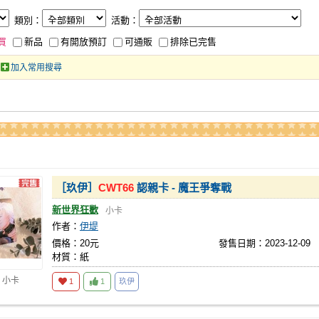
類別：
活動：
買
新品
有開放預訂
可通販
排除已完售
加入常用搜尋
［玖伊］
CWT66
認親卡 - 魔王爭奪戰
新世界狂歡
小卡
作者：
伊堤
價格：20元
發售日期：2023-12-09
材質：紙
 小卡
1
1
玖伊