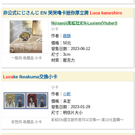
非公式にじさんじ EN 哭哭嚕卡迷你厚立牌
Luca
kaneshiro
Nijisanji(彩虹社)EN-Luxiem(Vtuber))
小卡
作者：
啟酥
價格：50元
發售日期：2023-06-12
尺寸：3cm
一般向 收藏品 小卡
材質：壓克力
Luca
ke Ikeakuma交換小卡
小卡
作者：
小軒
價格：未定
發售日期：2023-01-29
尺寸：明信片大小
彩虹EN圖文創作皆可以交換>< 或10元直購～
女性向 收藏品 小卡