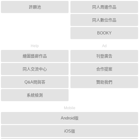
許願池
同人周邊作品
同人數位作品
BOOKY
Help
Ad
繪圖藝廊作品
刊登廣告
同人交流中心
合作提案
Q&A問與答
贊助我們
系統檢測
Mobile
Android版
iOS版