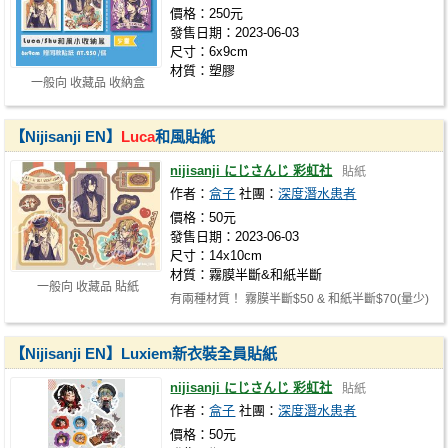
價格：250元
發售日期：2023-06-03
尺寸：6x9cm
材質：塑膠
一般向 收藏品 收納盒
【Nijisanji EN】
Luca
和風貼紙
nijisanji にじさんじ 彩虹社
貼紙
作者：
盒子
社團：
深度潛水患者
價格：50元
發售日期：2023-06-03
尺寸：14x10cm
材質：霧膜半斷&和紙半斷
一般向 收藏品 貼紙
有兩種材質！ 霧膜半斷$50 & 和紙半斷$70(量少)
【Nijisanji EN】Luxiem新衣裝全員貼紙
nijisanji にじさんじ 彩虹社
貼紙
作者：
盒子
社團：
深度潛水患者
價格：50元