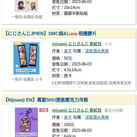
發售日期：2023-06-03
尺寸：10x14cm
材質：霧膜半斷貼紙
一般向 收藏品 貼紙
【にじさんじJP/EN】SMC組&
Luca
相機膠片
nijisanji にじさんじ 彩虹社
小卡
作者：
盒子
社團：
深度潛水患者
價格：50元
發售日期：2023-06-03
尺寸：4.5x14cm
材質：透卡
一般向 收藏品 小卡
❗️注意❗️相機膠片沒有膜(會裝自黏袋) 如果有拿出來
觀賞把玩的話記得不能碰水/酒…
【Nijisanji EN】萬聖SHU透紫壓克力吊飾
nijisanji にじさんじ 彩虹社
壓克力吊飾
作者：
盒子
社團：
深度潛水患者
價格：150元
發售日期：2023-06-03
尺寸：6x6cm