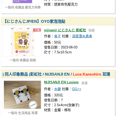
材質：透紫有色壓克力
一般向 收藏品 壓克力吊飾
【にじさんじJP/EN】OYO家泡泡貼
nijisanji にじさんじ 彩虹社
貼紙
作者：
盒子
社團：
深度潛水患者
價格：50元
發售日期：2023-06-03
尺寸：7.5x10.5cm
一般向 收藏品 貼紙
| 同人印象飾品 |彩虹社 / NIJISANJI EN /
Luca
Kaneshiro
耳環
NIJISANJI EN Luxiem
耳環
作者：
水鏡
社團：
GG++
價格：320元
發售日期：?
尺寸：2.5x4cm(含鍊子)
材質：金屬、棉布
一般向 生活用品 耳環