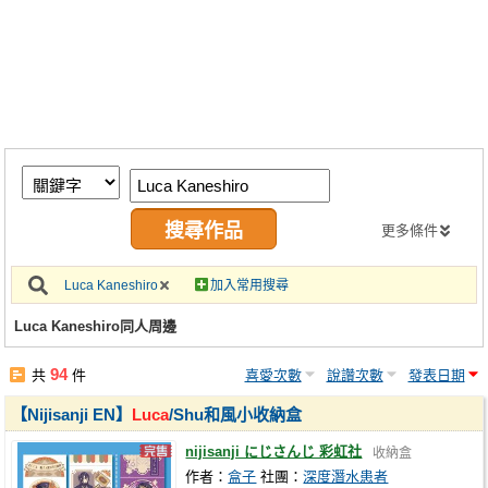
同人社團
工作委託
同人宣傳看板
繪圖藝廊
交流中心
攤位轉讓區
更多條件
會員功能選單
Luca Kaneshiro
加入常用搜尋
會員中心
Luca Kaneshiro同人周邊
註冊會員
94
共
件
喜愛次數
說讚次數
發表日期
登入
【Nijisanji EN】
Luca
/Shu和風小收納盒
nijisanji にじさんじ 彩虹社
收納盒
作者：
盒子
社團：
深度潛水患者