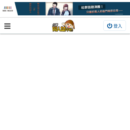
登入
BOOKY書集倉庫
同人作品
同人誌
同人周邊
同人數位作品
活動&消息
同人誌活動
最新消息
同人相關店家
宣傳&交流