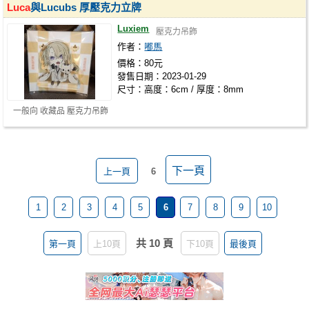
Luca
與Lucubs 厚壓克力立牌
Luxiem
壓克力吊飾
作者：
嘟馬
價格：80元
發售日期：2023-01-29
尺寸：高度：6cm / 厚度：8mm
一般向 收藏品 壓克力吊飾
下一頁
上一頁
6
1
2
3
4
5
6
7
8
9
10
共 10 頁
第一頁
上10頁
下10頁
最後頁