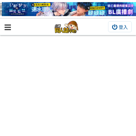
登入
BOOKY書集倉庫
同人作品
同人誌
同人周邊
同人數位作品
活動&消息
同人誌活動
最新消息
同人相關店家
宣傳&交流