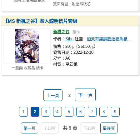
一般向 生活用品 抱枕
雙面有圖，附壓縮枕芯
【MS 新楓之谷】殺人鯨明信片套組
新楓之谷
酷卡
作者：
Sibu
社團：
如果有錢請匯給獨角獸課金
價格：20元（Set:50元）
發售日期：2022-12-10
尺寸：A6
材質：星幻紙
一般向 收藏品 酷卡
下一頁
上一頁
2
1
2
3
4
5
6
7
8
9
共 9 頁
第一頁
上10頁
下10頁
最後頁