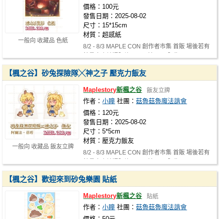
價格：100元
發售日期：2025-08-02
尺寸：15*15cm
材質：超感紙
一般向 收藏品 色紙
8/2 - 8/3 MAPLE CON 創作者市集 首販 場後若有
餘量會申請通販許可，及於NiCE販售！
【楓之谷】砂兔探險隊╳神之子 壓克力飯友
Maplestory
新楓之谷
飯友立牌
作者：
小瞳
社團：
菇魯菇魯魔法諧會
價格：120元
發售日期：2025-08-02
尺寸：5*5cm
材質：壓克力飯友
一般向 收藏品 飯友立牌
8/2 - 8/3 MAPLE CON 創作者市集 首販 場後若有
餘量會申請通販許可，及於NiCE販售！
【楓之谷】歡迎來到砂兔樂園 貼紙
Maplestory
新楓之谷
貼紙
作者：
小瞳
社團：
菇魯菇魯魔法諧會
價格：50元