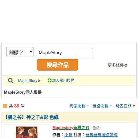
同人社團
工作委託
同人宣傳看板
繪圖藝廊
交流中心
攤位轉讓區
更多條件
會員功能選單
MapleStory
加入常用搜尋
會員中心
MapleStory同人周邊
註冊會員
88
共
件
喜愛次數
說讚次數
發表日期
登入
【楓之谷】神之子&彭 色紙
Maplestory
新楓之谷
色紙
作者：
小瞳
社團：
菇魯菇魯魔法諧會