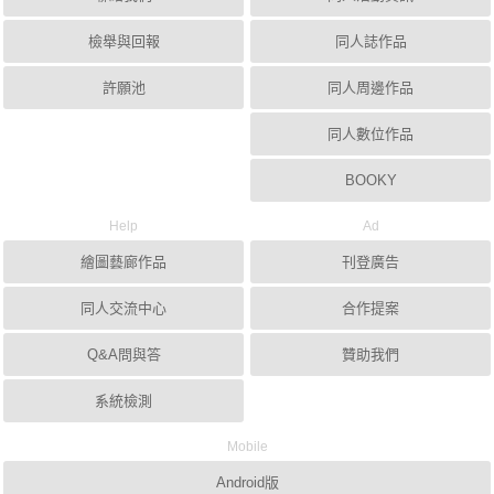
檢舉與回報
同人誌作品
許願池
同人周邊作品
同人數位作品
BOOKY
Help
Ad
繪圖藝廊作品
刊登廣告
同人交流中心
合作提案
Q&A問與答
贊助我們
系統檢測
Mobile
Android版