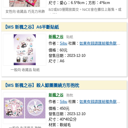
尺寸：愛心：6.5*8cm；方形：4*6cm
8/2或8/3僅開放面交。NiCE會在攤位上販售。或
女性向 收藏品 巧克力吊飾
走通販。
【MS 新楓之谷】A6半斷貼紙
新楓之谷
貼紙
作者：
Sibu
社團：
如果有錢請匯給獨角獸課金
價格：60元
發售日期：2023-12-10
尺寸：A6
一般向 收藏品 貼紙
【MS 新楓之谷】殺人鯨團團繞方形抱枕
新楓之谷
抱枕
作者：
Sibu
社團：
如果有錢請匯給獨角獸課金
價格：450元
發售日期：2023-12-10
尺寸：40*40公分
材質：軟絨毛