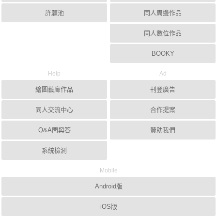
許願池
同人周邊作品
同人數位作品
BOOKY
Help
Ad
繪圖藝廊作品
刊登廣告
同人交流中心
合作提案
Q&A問與答
贊助我們
系統檢測
Mobile
Android版
iOS版