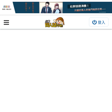
登入
BOOKY書集倉庫
同人作品
同人誌
同人周邊
同人數位作品
活動&消息
同人誌活動
最新消息
同人相關店家
宣傳&交流