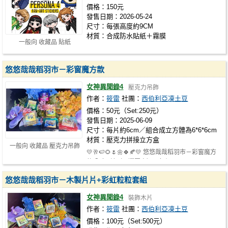
價格：150元
發售日期：2026-05-24
尺寸：每張高度約9CM
材質：合成防水貼紙＋霧膜
一般向 收藏品 貼紙
悠悠哉哉稻羽市－彩窗魔方款
女神異聞錄4
壓克力吊飾
作者：
筱雷
社團：
西伯利亞凍土豆
價格：50元（Set:250元）
發售日期：2025-06-09
尺寸：每片約6cm／組合成立方體為6*6*6cm
材質：壓克力拼接立方盒
一般向 收藏品 壓克力吊飾
💛🥂🍉🌻🌷🌼🍀🍂💛 悠悠哉哉稻羽市－彩窗魔方
款 全套6片（可選圖案） 每組$250 …
悠悠哉哉稻羽市－木製片片+彩虹粒粒套組
女神異聞錄4
裝飾木片
作者：
筱雷
社團：
西伯利亞凍土豆
價格：100元（Set:500元）