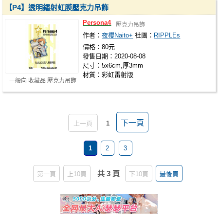
【P4】透明鐳射虹膜壓克力吊飾
Persona4
壓克力吊飾
作者：
夜櫻Naito+
社團：
RIPPLEs
價格：80元
發售日期：2020-08-08
尺寸：5x6cm,厚3mm
材質：彩虹雷射版
一般向 收藏品 壓克力吊飾
下一頁
上一頁
1
1
2
3
共 3 頁
第一頁
上10頁
下10頁
最後頁