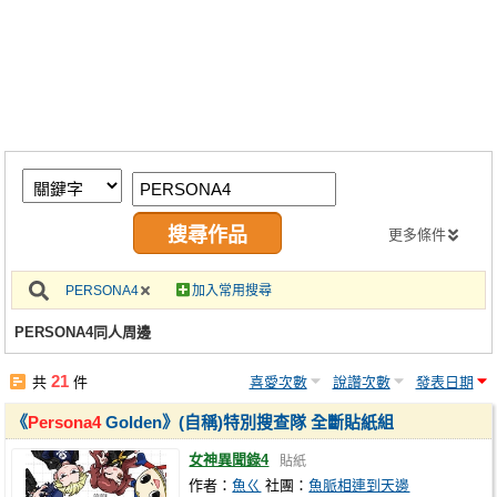
同人社團
工作委託
同人宣傳看板
繪圖藝廊
交流中心
攤位轉讓區
更多條件
會員功能選單
PERSONA4
加入常用搜尋
會員中心
PERSONA4同人周邊
註冊會員
21
共
件
喜愛次數
說讚次數
發表日期
登入
《
Persona4
Golden》(自稱)特別搜查隊 全斷貼紙組
女神異聞錄4
貼紙
作者：
魚ㄍ
社團：
魚脈相連到天邊