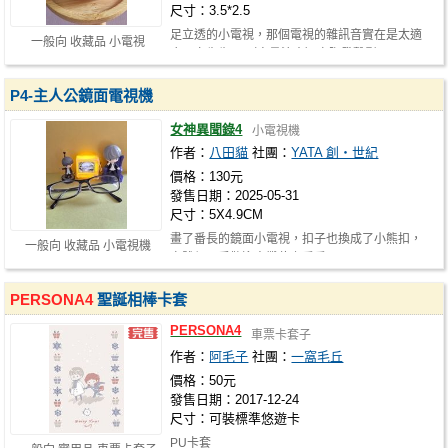
尺寸：3.5*2.5
足立透的小電視，那個電視的雜訊音實在是太適
一般向 收藏品 小電視
合足立先生了 （音量注意）實際發聲影…
P4-主人公鏡面電視機
女神異聞錄4
小電視機
作者：
八田貓
社團：
YATA 創‧世紀
價格：130元
發售日期：2025-05-31
尺寸：5X4.9CM
畫了番長的鏡面小電視，扣子也換成了小熊扣，
一般向 收藏品 小電視機
實體很可愛歡迎來攤位上看看d(`･∀･)b
PERSONA4
聖誕相棒卡套
PERSONA4
車票卡套子
作者：
阿毛子
社團：
一窩毛丘
價格：50元
發售日期：2017-12-24
尺寸：可裝標準悠遊卡
PU卡套