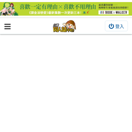
登入
BOOKY書集倉庫
同人作品
同人誌
同人周邊
同人數位作品
活動&消息
同人誌活動
最新消息
同人相關店家
宣傳&交流