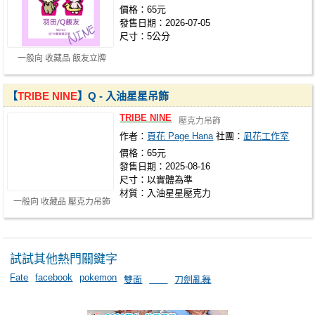
價格：65元
發售日期：2026-07-05
尺寸：5公分
一般向 收藏品 飯友立牌
【
TRIBE
NINE
】Q - 入油星星吊飾
TRIBE
NINE
壓克力吊飾
作者：
頁花 Page Hana
社團：
凪花工作室
價格：65元
發售日期：2025-08-16
尺寸：以實體為準
材質：入油星星壓克力
一般向 收藏品 壓克力吊飾
試試其他熱門關鍵字
Fate
facebook
pokemon
雙面
＿＿
刀劍亂舞