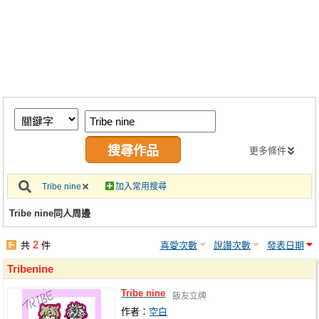
同人社團
工作委託
同人宣傳看板
繪圖藝廊
交流中心
攤位轉讓區
更多條件
會員功能選單
Tribe nine
加入常用搜尋
會員中心
Tribe nine同人周邊
註冊會員
2
共
件
喜愛次數
說讚次數
發表日期
登入
Tribe
nine
Tribe
nine
飯友立牌
作者：
空白