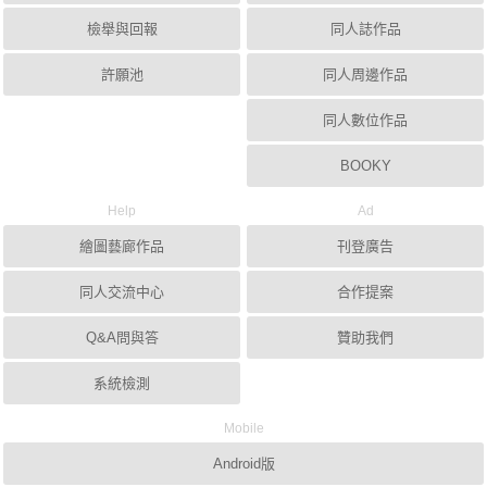
檢舉與回報
同人誌作品
許願池
同人周邊作品
同人數位作品
BOOKY
Help
Ad
繪圖藝廊作品
刊登廣告
同人交流中心
合作提案
Q&A問與答
贊助我們
系統檢測
Mobile
Android版