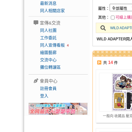
最新消息
屬性：
同人相關店家
其他：
可線上購
宣傳&交流
WILD ADAP
同人社團
工作委託
WILD ADAPTER
同人宣傳看板
4
繪圖藝廊
交流中心
14
共
件
攤位轉讓區
會員中心
註冊會員
登入
一般向 收藏品 壓