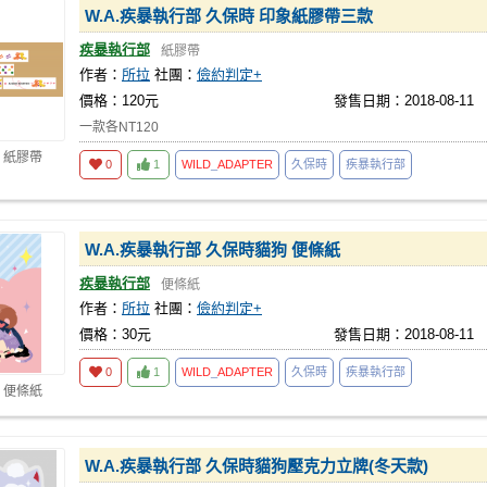
W.A.疾暴執行部 久保時 印象紙膠帶三款
疾暴執行部
紙膠帶
作者：
所拉
社團：
儉約判定+
價格：120元
發售日期：2018-08-11
一款各NT120
 紙膠帶
0
1
WILD
_
ADAPTER
久保時
疾暴執行部
W.A.疾暴執行部 久保時貓狗 便條紙
疾暴執行部
便條紙
作者：
所拉
社團：
儉約判定+
價格：30元
發售日期：2018-08-11
0
1
WILD
_
ADAPTER
久保時
疾暴執行部
 便條紙
W.A.疾暴執行部 久保時貓狗壓克力立牌(冬天款)