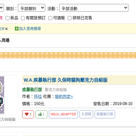
類別：
活動：
買
新品
有開放預訂
可通販
排除已完售
TER
加入常用搜尋
同人周邊
W.A.疾暴執行部 久保時貓狗壓克力自組版
疾暴執行部
壓克力自組版
作者：
所拉
社團：
儉約判定+
價格：150元
發售日期：2019-08-10
1
1
WILD
_
ADAPTER
久保時
疾暴執行部
克力自組版