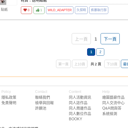
材質：透明貼紙
 貼紙
0
1
WILD
_
ADAPTER
久保時
疾暴執行部
上一頁
1
下一頁
1
2
第一頁
上10頁
共 2 頁
下10頁
最
Policy
Contact
Content
Help
隱私政策
聯絡我們
同人活動資訊
繪圖藝廊作品
免責聲明
檢舉與回報
同人誌作品
同人交流中心
許願池
同人周邊作品
Q&A問與答
同人數位作品
系統檢測
BOOKY